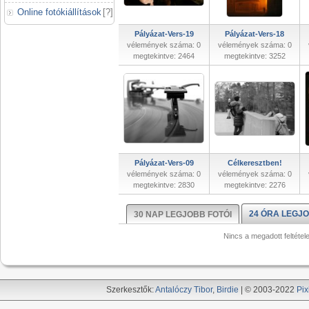
Online fotókiállítások
[
?
]
Pályázat-Vers-19
Pályázat-Vers-18
vélemények száma: 0
vélemények száma: 0
megtekintve: 2464
megtekintve: 3252
Pályázat-Vers-09
Célkeresztben!
vélemények száma: 0
vélemények száma: 0
megtekintve: 2830
megtekintve: 2276
24 ÓRA LEGJO
30 NAP LEGJOBB FOTÓI
Nincs a megadott feltétel
Szerkesztők:
Antalóczy Tibor
,
Birdie
| © 2003-2022
Pix