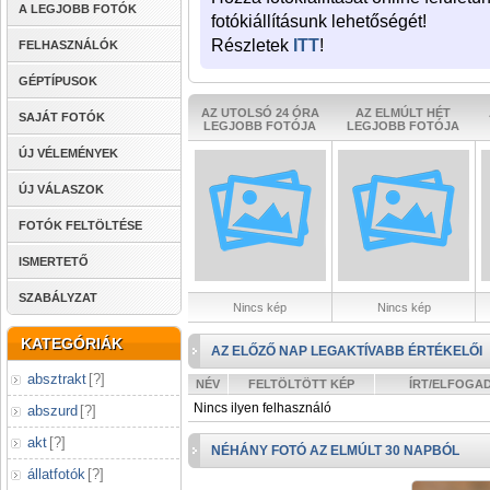
A LEGJOBB FOTÓK
fotókiállításunk lehetőségét!
Részletek
ITT
!
FELHASZNÁLÓK
GÉPTÍPUSOK
AZ UTOLSÓ 24 ÓRA
AZ ELMÚLT HÉT
SAJÁT FOTÓK
LEGJOBB FOTÓJA
LEGJOBB FOTÓJA
ÚJ VÉLEMÉNYEK
ÚJ VÁLASZOK
FOTÓK FELTÖLTÉSE
ISMERTETŐ
SZABÁLYZAT
Nincs kép
Nincs kép
KATEGÓRIÁK
AZ ELŐZŐ NAP LEGAKTÍVABB ÉRTÉKELŐI
absztrakt
[
?
]
NÉV
FELTÖLTÖTT KÉP
ÍRT/ELFOGA
Nincs ilyen felhasználó
abszurd
[
?
]
akt
[
?
]
NÉHÁNY FOTÓ AZ ELMÚLT 30 NAPBÓL
állatfotók
[
?
]