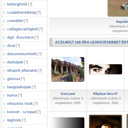
barlangfotók
[
?
]
családi/emlékkép
[
?
]
csendélet
[
?
]
Repülőr
vélemények 
csillagászat/égbolt
[
?
]
megtekintv
digit. illusztráció
[
?
]
AZ ELMÚLT 168 ÓRA LEGKEVESEBBET ÉRT
divat
[
?
]
dokumentumfotók
[
?
]
életképek
[
?
]
elkapott pillanatok
[
?
]
glamour
[
?
]
hangulatképek
[
?
]
Güel park
Pályázat-Vers-07
humor
[
?
]
vélemények száma: 0
vélemények száma: 0
megtekintve: 5305
megtekintve: 2560
infravörös fotók
[
?
]
koncert - színpad
[
?
]
légifotók
[
?
]