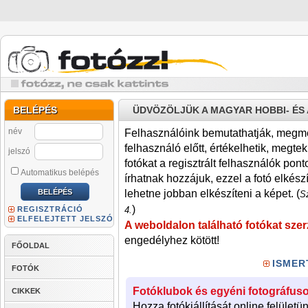
BELÉPÉS
ÜDVÖZÖLJÜK A MAGYAR HOBBI- É
név
Felhasználóink bemutathatják, megmére
felhasználó előtt, értékelhetik, megteki
jelszó
fotókat a regisztrált felhasználók pont
Automatikus belépés
írhatnak hozzájuk, ezzel a fotó elkész
lehetne jobban elkészíteni a képet. (
Sz
)
REGISZTRÁCIÓ
4.
ELFELEJTETT JELSZÓ
A weboldalon található fotókat szer
engedélyhez kötött!
FŐOLDAL
ISMER
FOTÓK
Fotóklubok és egyéni fotográfuso
CIKKEK
Hozza fotókiállítását online felületü