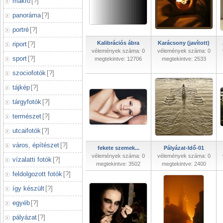
makró
[
?
]
panoráma
[
?
]
portré
[
?
]
Kalibrációs ábra
Karácsony (javított)
riport
[
?
]
vélemények száma: 0
vélemények száma: 0
sport
[
?
]
megtekintve: 12706
megtekintve: 2533
szociofotók
[
?
]
tájkép
[
?
]
tárgyfotók
[
?
]
természet
[
?
]
utcaifotók
[
?
]
város, építészet
[
?
]
fekete szemek...
Pályázat-Idő-01
vélemények száma: 0
vélemények száma: 0
vízalatti fotók
[
?
]
megtekintve: 3502
megtekintve: 2400
feldolgozott fotók
[
?
]
így készült
[
?
]
egyéb
[
?
]
pályázat
[
?
]