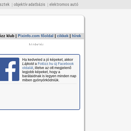
esztek
objektív adatbázis
elektromos autó
ózz klub
|
Pixinfo.com főoldal
|
cikkek
|
hírek
Ha kedveled a jó képeket, akkor
Lájkold
a
Fotózz.hu új Facebook
oldalát
, illetve az ott megjelenő
legjobb képeket, hogy a
barátaidnak is legyen minden nap
miben gyönyörködniük.