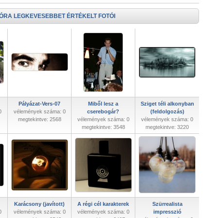
 ÓRA LEGKEVESEBBET ÉRTÉKELT FOTÓI
Pályázat-Vers-07
Miből lesz a
Sziget téli alkonyban
0
vélemények száma: 0
cserebogár?
(feldolgozás)
megtekintve: 2568
vélemények száma: 0
vélemények száma: 0
megtekintve: 3548
megtekintve: 3220
Karácsony (javított)
A régi cél karakterek
Szürrealista
0
vélemények száma: 0
vélemények száma: 0
impresszió