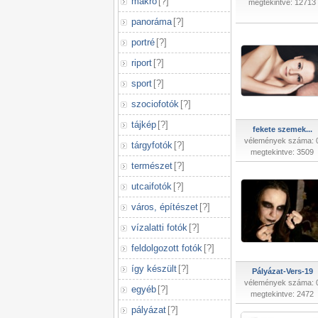
makró
[
?
]
megtekintve: 12713
panoráma
[
?
]
portré
[
?
]
riport
[
?
]
sport
[
?
]
szociofotók
[
?
]
tájkép
[
?
]
fekete szemek...
vélemények száma: 
tárgyfotók
[
?
]
megtekintve: 3509
természet
[
?
]
utcaifotók
[
?
]
város, építészet
[
?
]
vízalatti fotók
[
?
]
feldolgozott fotók
[
?
]
így készült
[
?
]
Pályázat-Vers-19
vélemények száma: 
egyéb
[
?
]
megtekintve: 2472
pályázat
[
?
]