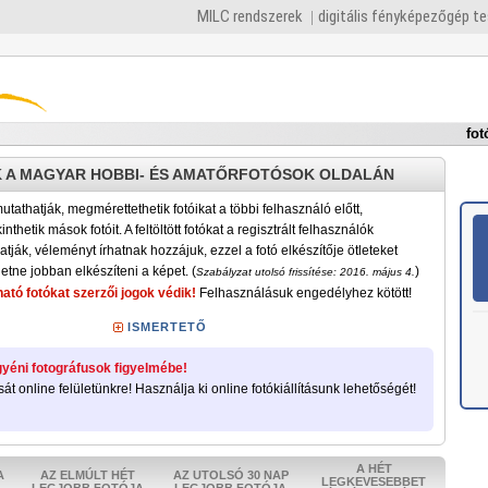
MILC rendszerek
digitális fényképezőgép t
fot
 A MAGYAR HOBBI- ÉS AMATŐRFOTÓSOK OLDALÁN
tathatják, megmérettethetik fotóikat a többi felhasználó előtt,
nthetik mások fotóit. A feltöltött fotókat a regisztrált felhasználók
atják, véleményt írhatnak hozzájuk, ezzel a fotó elkészítője ötleteket
etne jobban elkészíteni a képet. (
)
Szabályzat utolsó frissítése: 2016. május 4.
ató fotókat szerzői jogok védik!
Felhasználásuk engedélyhez kötött!
ISMERTETŐ
yéni fotográfusok figyelmébe!
sát online felületünkre! Használja ki online fotókiállításunk lehetőségét!
A HÉT
A
AZ ELMÚLT HÉT
AZ UTOLSÓ 30 NAP
LEGKEVESEBBET