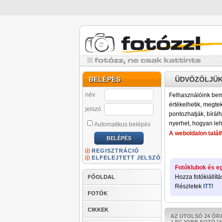
BELÉPÉS
ÜDVÖZÖLJÜK
név
Felhasználóink bemu
értékelhetik, megteki
jelszó
pontozhatják, bírálh
nyerhet, hogyan leh
Automatikus belépés
A weboldalon találh
REGISZTRÁCIÓ
ELFELEJTETT JELSZÓ
Fotóklubok és eg
Hozza fotókiállítá
FŐOLDAL
Részletek
ITT
!
FOTÓK
CIKKEK
AZ UTOLSÓ 24 ÓR