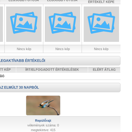
A
LEGJOBB FOTÓJA
LEGJOBB FOTÓJA
ÉRTÉKELT KÉPE
Nincs kép
Nincs kép
Nincs kép
LEGAKTÍVABB ÉRTÉKELŐI
TT KÉP
ÍRT/ELFOGADOTT ÉRTÉKELÉSEK
ELÉRT ÁTLAG
áló
AZ ELMÚLT 30 NAPBÓL
Repülőrajt
vélemények száma: 0
megtekintve: 415