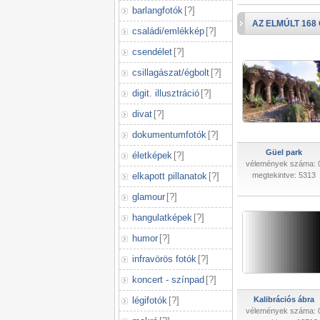
barlangfotók
[
?
]
AZ ELMÚLT 168
családi/emlékkép
[
?
]
csendélet
[
?
]
csillagászat/égbolt
[
?
]
digit. illusztráció
[
?
]
divat
[
?
]
dokumentumfotók
[
?
]
Güel park
életképek
[
?
]
vélemények száma: 
elkapott pillanatok
[
?
]
megtekintve: 5313
glamour
[
?
]
hangulatképek
[
?
]
humor
[
?
]
infravörös fotók
[
?
]
koncert - színpad
[
?
]
légifotók
[
?
]
Kalibrációs ábra
vélemények száma: 