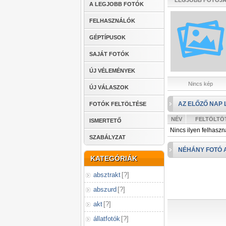
LEGJOBB FOTÓJ
A LEGJOBB FOTÓK
FELHASZNÁLÓK
GÉPTÍPUSOK
SAJÁT FOTÓK
ÚJ VÉLEMÉNYEK
Nincs kép
ÚJ VÁLASZOK
AZ ELŐZŐ NAP 
FOTÓK FELTÖLTÉSE
NÉV
FELTÖLTÖ
ISMERTETŐ
Nincs ilyen felhaszn
SZABÁLYZAT
NÉHÁNY FOTÓ 
KATEGÓRIÁK
absztrakt
[
?
]
abszurd
[
?
]
akt
[
?
]
állatfotók
[
?
]