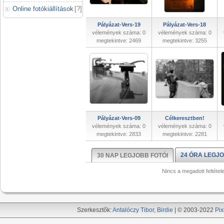
Online fotókiállítások
[
?
]
Pályázat-Vers-19
Pályázat-Vers-18
vélemények száma: 0
vélemények száma: 0
megtekintve: 2469
megtekintve: 3255
Pályázat-Vers-09
Célkeresztben!
vélemények száma: 0
vélemények száma: 0
megtekintve: 2833
megtekintve: 2281
24 ÓRA LEGJO
30 NAP LEGJOBB FOTÓI
Nincs a megadott feltétel
Szerkesztők:
Antalóczy Tibor
,
Birdie
| © 2003-2022
Pix