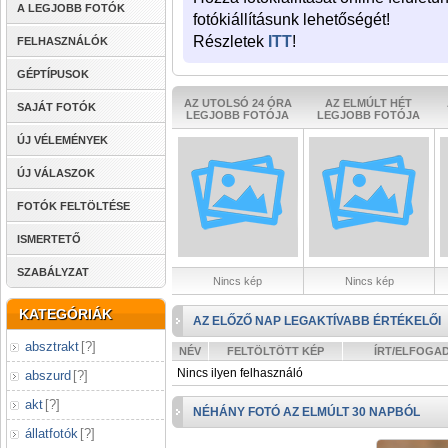
A LEGJOBB FOTÓK
fotókiállításunk lehetőségét!
Részletek
ITT
!
FELHASZNÁLÓK
GÉPTÍPUSOK
AZ UTOLSÓ 24 ÓRA
AZ ELMÚLT HÉT
SAJÁT FOTÓK
LEGJOBB FOTÓJA
LEGJOBB FOTÓJA
ÚJ VÉLEMÉNYEK
ÚJ VÁLASZOK
FOTÓK FELTÖLTÉSE
ISMERTETŐ
SZABÁLYZAT
Nincs kép
Nincs kép
KATEGÓRIÁK
AZ ELŐZŐ NAP LEGAKTÍVABB ÉRTÉKELŐI
absztrakt
[
?
]
NÉV
FELTÖLTÖTT KÉP
ÍRT/ELFOGA
Nincs ilyen felhasználó
abszurd
[
?
]
akt
[
?
]
NÉHÁNY FOTÓ AZ ELMÚLT 30 NAPBÓL
állatfotók
[
?
]