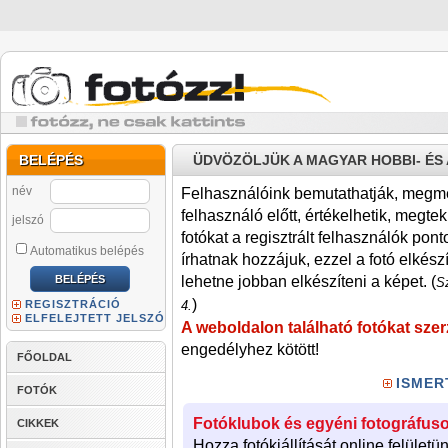
BELÉPÉS
ÜDVÖZÖLJÜK A MAGYAR HOBBI- É
név
Felhasználóink bemutathatják, megmére
felhasználó előtt, értékelhetik, megteki
jelszó
fotókat a regisztrált felhasználók pont
Automatikus belépés
írhatnak hozzájuk, ezzel a fotó elkész
lehetne jobban elkészíteni a képet. (
Sz
)
REGISZTRÁCIÓ
4.
ELFELEJTETT JELSZÓ
A weboldalon található fotókat szer
engedélyhez kötött!
FŐOLDAL
ISMER
FOTÓK
Fotóklubok és egyéni fotográfuso
CIKKEK
Hozza fotókiállítását online felületü