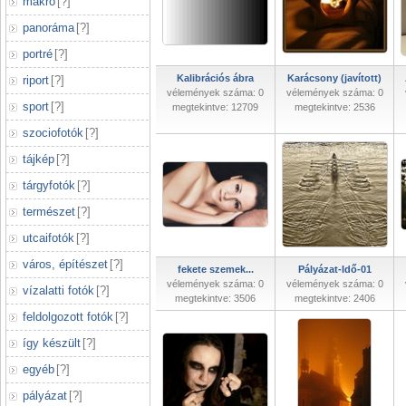
makró
[
?
]
panoráma
[
?
]
portré
[
?
]
Kalibrációs ábra
Karácsony (javított)
riport
[
?
]
vélemények száma: 0
vélemények száma: 0
sport
[
?
]
megtekintve: 12709
megtekintve: 2536
szociofotók
[
?
]
tájkép
[
?
]
tárgyfotók
[
?
]
természet
[
?
]
utcaifotók
[
?
]
város, építészet
[
?
]
fekete szemek...
Pályázat-Idő-01
vélemények száma: 0
vélemények száma: 0
vízalatti fotók
[
?
]
megtekintve: 3506
megtekintve: 2406
feldolgozott fotók
[
?
]
így készült
[
?
]
egyéb
[
?
]
pályázat
[
?
]