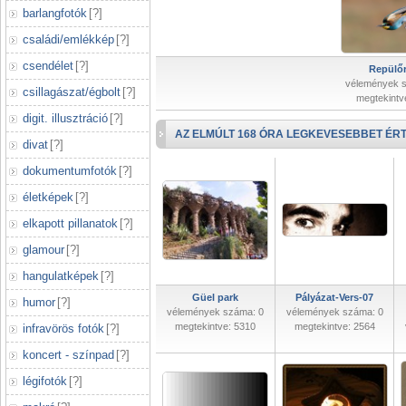
barlangfotók
[
?
]
családi/emlékkép
[
?
]
csendélet
[
?
]
Repülőr
vélemények 
csillagászat/égbolt
[
?
]
megtekintv
digit. illusztráció
[
?
]
AZ ELMÚLT 168 ÓRA LEGKEVESEBBET ÉRT
divat
[
?
]
dokumentumfotók
[
?
]
életképek
[
?
]
elkapott pillanatok
[
?
]
glamour
[
?
]
hangulatképek
[
?
]
Güel park
Pályázat-Vers-07
humor
[
?
]
vélemények száma: 0
vélemények száma: 0
megtekintve: 5310
megtekintve: 2564
infravörös fotók
[
?
]
koncert - színpad
[
?
]
légifotók
[
?
]