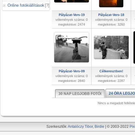
Online fotókiállítások
[
?
]
Pályázat-Vers-19
Pályázat-Vers-18
vélemények száma: 0
vélemények száma: 0
megtekintve: 2474
megtekintve: 3260
Pályázat-Vers-09
Célkeresztben!
vélemények száma: 0
vélemények száma: 0
megtekintve: 2840
megtekintve: 2287
24 ÓRA LEGJO
30 NAP LEGJOBB FOTÓI
Nincs a megadott feltétel
Szerkesztők:
Antalóczy Tibor
,
Birdie
| © 2003-2022
Pix