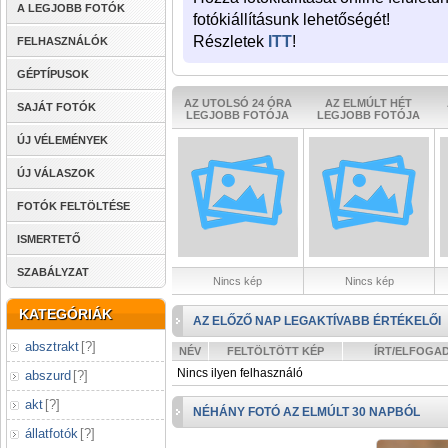
A LEGJOBB FOTÓK
fotókiállításunk lehetőségét!
Részletek
ITT
!
FELHASZNÁLÓK
GÉPTÍPUSOK
AZ UTOLSÓ 24 ÓRA
AZ ELMÚLT HÉT
SAJÁT FOTÓK
LEGJOBB FOTÓJA
LEGJOBB FOTÓJA
ÚJ VÉLEMÉNYEK
ÚJ VÁLASZOK
FOTÓK FELTÖLTÉSE
ISMERTETŐ
SZABÁLYZAT
Nincs kép
Nincs kép
KATEGÓRIÁK
AZ ELŐZŐ NAP LEGAKTÍVABB ÉRTÉKELŐI
absztrakt
[
?
]
NÉV
FELTÖLTÖTT KÉP
ÍRT/ELFOGA
Nincs ilyen felhasználó
abszurd
[
?
]
akt
[
?
]
NÉHÁNY FOTÓ AZ ELMÚLT 30 NAPBÓL
állatfotók
[
?
]