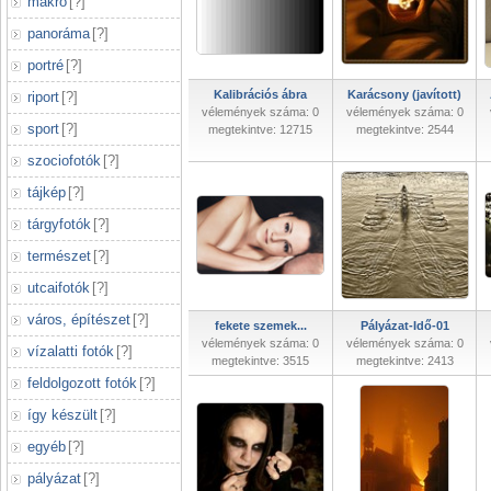
makró
[
?
]
panoráma
[
?
]
portré
[
?
]
Kalibrációs ábra
Karácsony (javított)
riport
[
?
]
vélemények száma: 0
vélemények száma: 0
sport
[
?
]
megtekintve: 12715
megtekintve: 2544
szociofotók
[
?
]
tájkép
[
?
]
tárgyfotók
[
?
]
természet
[
?
]
utcaifotók
[
?
]
város, építészet
[
?
]
fekete szemek...
Pályázat-Idő-01
vélemények száma: 0
vélemények száma: 0
vízalatti fotók
[
?
]
megtekintve: 3515
megtekintve: 2413
feldolgozott fotók
[
?
]
így készült
[
?
]
egyéb
[
?
]
pályázat
[
?
]