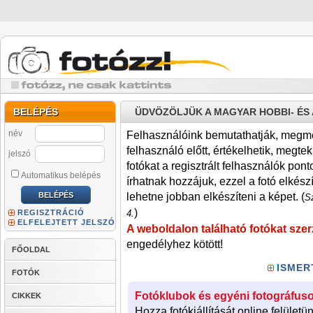
BELÉPÉS
ÜDVÖZÖLJÜK A MAGYAR HOBBI- É
név
Felhasználóink bemutathatják, megmére
felhasználó előtt, értékelhetik, megteki
jelszó
fotókat a regisztrált felhasználók pont
Automatikus belépés
írhatnak hozzájuk, ezzel a fotó elkész
lehetne jobban elkészíteni a képet. (
Sz
)
REGISZTRÁCIÓ
4.
ELFELEJTETT JELSZÓ
A weboldalon található fotókat szer
engedélyhez kötött!
FŐOLDAL
ISMER
FOTÓK
Fotóklubok és egyéni fotográfuso
CIKKEK
Hozza fotókiállítását online felületü