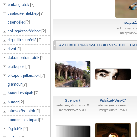
barlangfotók
[
?
]
családi/emlékkép
[
?
]
csendélet
[
?
]
Repülőr
vélemények 
csillagászat/égbolt
[
?
]
megtekintv
digit. illusztráció
[
?
]
AZ ELMÚLT 168 ÓRA LEGKEVESEBBET ÉRT
divat
[
?
]
dokumentumfotók
[
?
]
életképek
[
?
]
elkapott pillanatok
[
?
]
glamour
[
?
]
hangulatképek
[
?
]
Güel park
Pályázat-Vers-07
humor
[
?
]
vélemények száma: 0
vélemények száma: 0
megtekintve: 5317
megtekintve: 2569
infravörös fotók
[
?
]
koncert - színpad
[
?
]
légifotók
[
?
]