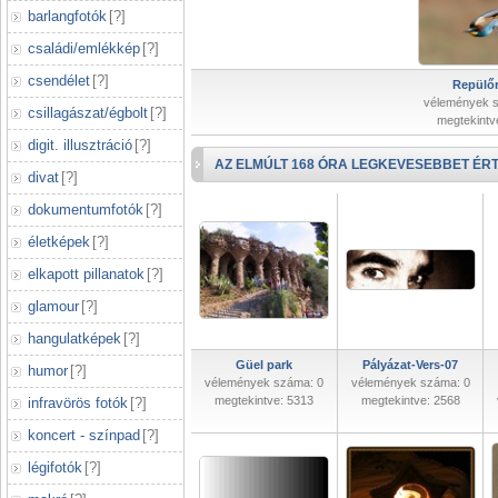
barlangfotók
[
?
]
családi/emlékkép
[
?
]
csendélet
[
?
]
Repülőr
vélemények 
csillagászat/égbolt
[
?
]
megtekintv
digit. illusztráció
[
?
]
AZ ELMÚLT 168 ÓRA LEGKEVESEBBET ÉRT
divat
[
?
]
dokumentumfotók
[
?
]
életképek
[
?
]
elkapott pillanatok
[
?
]
glamour
[
?
]
hangulatképek
[
?
]
Güel park
Pályázat-Vers-07
humor
[
?
]
vélemények száma: 0
vélemények száma: 0
megtekintve: 5313
megtekintve: 2568
infravörös fotók
[
?
]
koncert - színpad
[
?
]
légifotók
[
?
]