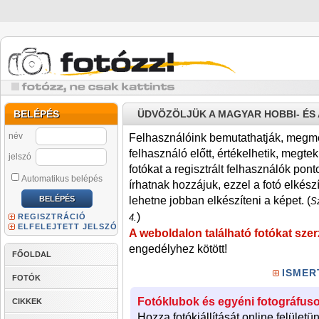
BELÉPÉS
ÜDVÖZÖLJÜK A MAGYAR HOBBI- É
név
Felhasználóink bemutathatják, megmére
felhasználó előtt, értékelhetik, megteki
jelszó
fotókat a regisztrált felhasználók pont
Automatikus belépés
írhatnak hozzájuk, ezzel a fotó elkész
lehetne jobban elkészíteni a képet. (
Sz
)
REGISZTRÁCIÓ
4.
ELFELEJTETT JELSZÓ
A weboldalon található fotókat szer
engedélyhez kötött!
FŐOLDAL
ISMER
FOTÓK
Fotóklubok és egyéni fotográfuso
CIKKEK
Hozza fotókiállítását online felületü