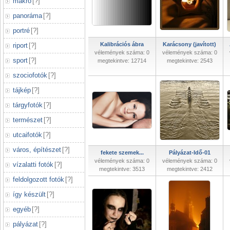
makró
[
?
]
panoráma
[
?
]
portré
[
?
]
Kalibrációs ábra
Karácsony (javított)
riport
[
?
]
vélemények száma: 0
vélemények száma: 0
sport
[
?
]
megtekintve: 12714
megtekintve: 2543
szociofotók
[
?
]
tájkép
[
?
]
tárgyfotók
[
?
]
természet
[
?
]
utcaifotók
[
?
]
város, építészet
[
?
]
fekete szemek...
Pályázat-Idő-01
vélemények száma: 0
vélemények száma: 0
vízalatti fotók
[
?
]
megtekintve: 3513
megtekintve: 2412
feldolgozott fotók
[
?
]
így készült
[
?
]
egyéb
[
?
]
pályázat
[
?
]