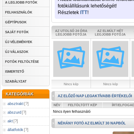
A LEGJOBB FOTÓK
fotókiállításunk lehetőségét!
Részletek
ITT
!
FELHASZNÁLÓK
GÉPTÍPUSOK
AZ UTOLSÓ 24 ÓRA
AZ ELMÚLT HÉT
SAJÁT FOTÓK
LEGJOBB FOTÓJA
LEGJOBB FOTÓJA
ÚJ VÉLEMÉNYEK
ÚJ VÁLASZOK
FOTÓK FELTÖLTÉSE
ISMERTETŐ
SZABÁLYZAT
Nincs kép
Nincs kép
KATEGÓRIÁK
AZ ELŐZŐ NAP LEGAKTÍVABB ÉRTÉKELŐI
absztrakt
[
?
]
NÉV
FELTÖLTÖTT KÉP
ÍRT/ELFOGA
Nincs ilyen felhasználó
abszurd
[
?
]
akt
[
?
]
NÉHÁNY FOTÓ AZ ELMÚLT 30 NAPBÓL
állatfotók
[
?
]