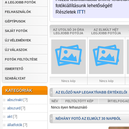
A LEGJOBB FOTÓK
fotókiállításunk lehetőségét!
Részletek
ITT
!
FELHASZNÁLÓK
GÉPTÍPUSOK
AZ UTOLSÓ 24 ÓRA
AZ ELMÚLT HÉT
SAJÁT FOTÓK
LEGJOBB FOTÓJA
LEGJOBB FOTÓJA
ÚJ VÉLEMÉNYEK
ÚJ VÁLASZOK
FOTÓK FELTÖLTÉSE
ISMERTETŐ
SZABÁLYZAT
Nincs kép
Nincs kép
KATEGÓRIÁK
AZ ELŐZŐ NAP LEGAKTÍVABB ÉRTÉKELŐI
absztrakt
[
?
]
NÉV
FELTÖLTÖTT KÉP
ÍRT/ELFOGA
Nincs ilyen felhasználó
abszurd
[
?
]
akt
[
?
]
NÉHÁNY FOTÓ AZ ELMÚLT 30 NAPBÓL
állatfotók
[
?
]