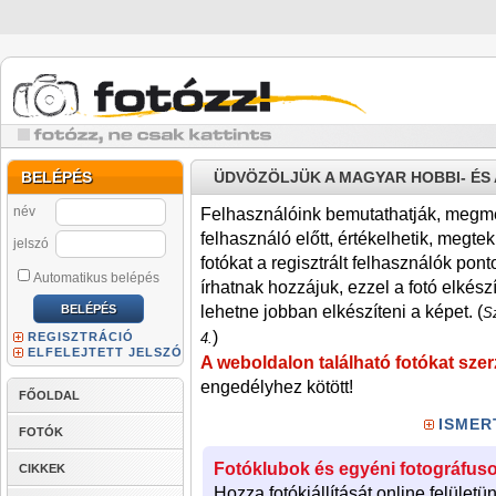
BELÉPÉS
ÜDVÖZÖLJÜK A MAGYAR HOBBI- É
név
Felhasználóink bemutathatják, megmére
felhasználó előtt, értékelhetik, megteki
jelszó
fotókat a regisztrált felhasználók pont
Automatikus belépés
írhatnak hozzájuk, ezzel a fotó elkész
lehetne jobban elkészíteni a képet. (
Sz
)
REGISZTRÁCIÓ
4.
ELFELEJTETT JELSZÓ
A weboldalon található fotókat szer
engedélyhez kötött!
FŐOLDAL
ISMER
FOTÓK
Fotóklubok és egyéni fotográfuso
CIKKEK
Hozza fotókiállítását online felületü