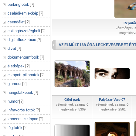
barlangfotók
[
?
]
családi/emlékkép
[
?
]
csendélet
[
?
]
Repülőr
vélemények 
csillagászat/égbolt
[
?
]
megtekintv
digit. illusztráció
[
?
]
AZ ELMÚLT 168 ÓRA LEGKEVESEBBET ÉRT
divat
[
?
]
dokumentumfotók
[
?
]
életképek
[
?
]
elkapott pillanatok
[
?
]
glamour
[
?
]
hangulatképek
[
?
]
Güel park
Pályázat-Vers-07
humor
[
?
]
vélemények száma: 0
vélemények száma: 0
megtekintve: 5309
megtekintve: 2561
infravörös fotók
[
?
]
koncert - színpad
[
?
]
légifotók
[
?
]