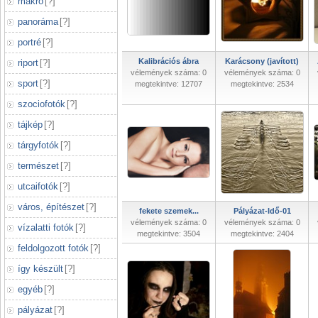
makró
[
?
]
panoráma
[
?
]
portré
[
?
]
Kalibrációs ábra
Karácsony (javított)
riport
[
?
]
vélemények száma: 0
vélemények száma: 0
sport
[
?
]
megtekintve: 12707
megtekintve: 2534
szociofotók
[
?
]
tájkép
[
?
]
tárgyfotók
[
?
]
természet
[
?
]
utcaifotók
[
?
]
város, építészet
[
?
]
fekete szemek...
Pályázat-Idő-01
vélemények száma: 0
vélemények száma: 0
vízalatti fotók
[
?
]
megtekintve: 3504
megtekintve: 2404
feldolgozott fotók
[
?
]
így készült
[
?
]
egyéb
[
?
]
pályázat
[
?
]