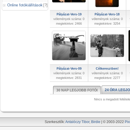
Online fotókiállítások
[
?
]
Pályázat-Vers-19
Pályázat-Vers-18
vélemények száma: 0
vélemények száma: 0
megtekintve: 2466
megtekintve: 3254
Pályázat-Vers-09
Célkeresztben!
vélemények száma: 0
vélemények száma: 0
megtekintve: 2831
megtekintve: 2277
24 ÓRA LEGJO
30 NAP LEGJOBB FOTÓI
Nincs a megadott feltétel
Szerkesztők:
Antalóczy Tibor
,
Birdie
| © 2003-2022
Pix