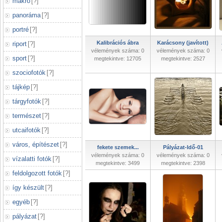
makró
[
?
]
panoráma
[
?
]
portré
[
?
]
Kalibrációs ábra
Karácsony (javított)
riport
[
?
]
vélemények száma: 0
vélemények száma: 0
sport
[
?
]
megtekintve: 12705
megtekintve: 2527
szociofotók
[
?
]
tájkép
[
?
]
tárgyfotók
[
?
]
természet
[
?
]
utcaifotók
[
?
]
város, építészet
[
?
]
fekete szemek...
Pályázat-Idő-01
vélemények száma: 0
vélemények száma: 0
vízalatti fotók
[
?
]
megtekintve: 3499
megtekintve: 2398
feldolgozott fotók
[
?
]
így készült
[
?
]
egyéb
[
?
]
pályázat
[
?
]