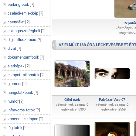
barlangfotók
[
?
]
családi/emlékkép
[
?
]
csendélet
[
?
]
Repülőr
vélemények 
csillagászat/égbolt
[
?
]
megtekintv
digit. illusztráció
[
?
]
AZ ELMÚLT 168 ÓRA LEGKEVESEBBET ÉRT
divat
[
?
]
dokumentumfotók
[
?
]
életképek
[
?
]
elkapott pillanatok
[
?
]
glamour
[
?
]
hangulatképek
[
?
]
Güel park
Pályázat-Vers-07
humor
[
?
]
vélemények száma: 0
vélemények száma: 0
megtekintve: 5300
megtekintve: 2559
infravörös fotók
[
?
]
koncert - színpad
[
?
]
légifotók
[
?
]