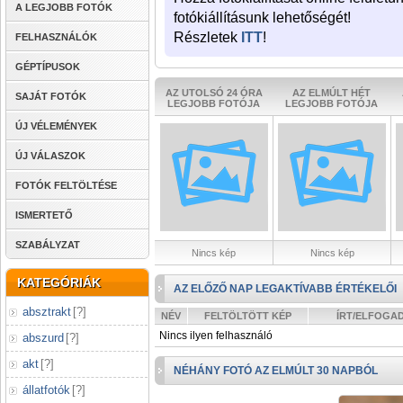
A LEGJOBB FOTÓK
fotókiállításunk lehetőségét!
Részletek
ITT
!
FELHASZNÁLÓK
GÉPTÍPUSOK
AZ UTOLSÓ 24 ÓRA
AZ ELMÚLT HÉT
SAJÁT FOTÓK
LEGJOBB FOTÓJA
LEGJOBB FOTÓJA
ÚJ VÉLEMÉNYEK
ÚJ VÁLASZOK
FOTÓK FELTÖLTÉSE
ISMERTETŐ
SZABÁLYZAT
Nincs kép
Nincs kép
KATEGÓRIÁK
AZ ELŐZŐ NAP LEGAKTÍVABB ÉRTÉKELŐI
absztrakt
[
?
]
NÉV
FELTÖLTÖTT KÉP
ÍRT/ELFOGA
Nincs ilyen felhasználó
abszurd
[
?
]
akt
[
?
]
NÉHÁNY FOTÓ AZ ELMÚLT 30 NAPBÓL
állatfotók
[
?
]