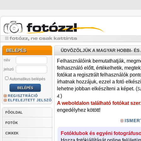
BELÉPÉS
ÜDVÖZÖLJÜK A MAGYAR HOBBI- É
név
Felhasználóink bemutathatják, megmére
felhasználó előtt, értékelhetik, megteki
jelszó
fotókat a regisztrált felhasználók pont
Automatikus belépés
írhatnak hozzájuk, ezzel a fotó elkész
lehetne jobban elkészíteni a képet. (
Sz
)
REGISZTRÁCIÓ
4.
ELFELEJTETT JELSZÓ
A weboldalon található fotókat szer
engedélyhez kötött!
FŐOLDAL
ISMER
FOTÓK
Fotóklubok és egyéni fotográfuso
CIKKEK
Hozza fotókiállítását online felületü