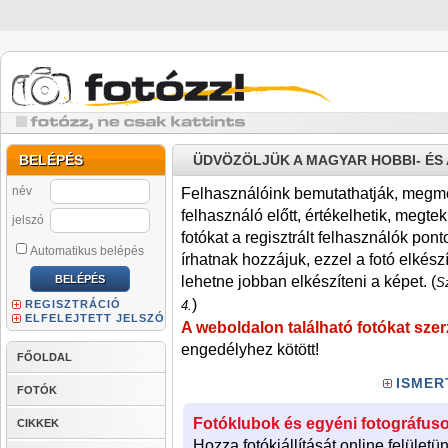
BELÉPÉS
ÜDVÖZÖLJÜK A MAGYAR HOBBI- É
név
Felhasználóink bemutathatják, megmére
felhasználó előtt, értékelhetik, megteki
jelszó
fotókat a regisztrált felhasználók pont
Automatikus belépés
írhatnak hozzájuk, ezzel a fotó elkész
lehetne jobban elkészíteni a képet. (
Sz
)
REGISZTRÁCIÓ
4.
ELFELEJTETT JELSZÓ
A weboldalon található fotókat szer
engedélyhez kötött!
FŐOLDAL
ISMER
FOTÓK
Fotóklubok és egyéni fotográfuso
CIKKEK
Hozza fotókiállítását online felületü