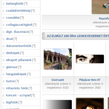
barlangfotók
[
?
]
családi/emlékkép
[
?
]
csendélet
[
?
]
Repülőr
vélemények 
csillagászat/égbolt
[
?
]
megtekintv
digit. illusztráció
[
?
]
AZ ELMÚLT 168 ÓRA LEGKEVESEBBET ÉRT
divat
[
?
]
dokumentumfotók
[
?
]
életképek
[
?
]
elkapott pillanatok
[
?
]
glamour
[
?
]
hangulatképek
[
?
]
Güel park
Pályázat-Vers-07
humor
[
?
]
vélemények száma: 0
vélemények száma: 0
megtekintve: 5310
megtekintve: 2562
infravörös fotók
[
?
]
koncert - színpad
[
?
]
légifotók
[
?
]