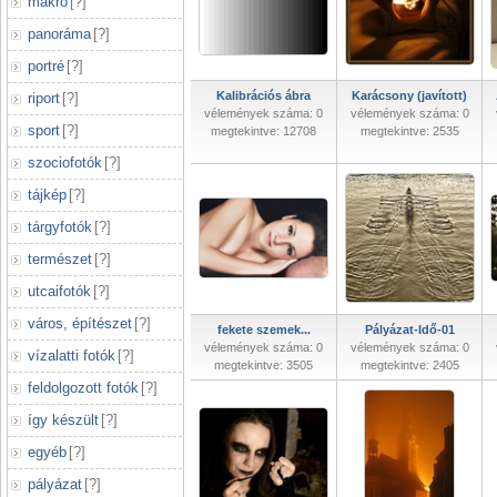
makró
[
?
]
panoráma
[
?
]
portré
[
?
]
Kalibrációs ábra
Karácsony (javított)
riport
[
?
]
vélemények száma: 0
vélemények száma: 0
sport
[
?
]
megtekintve: 12708
megtekintve: 2535
szociofotók
[
?
]
tájkép
[
?
]
tárgyfotók
[
?
]
természet
[
?
]
utcaifotók
[
?
]
város, építészet
[
?
]
fekete szemek...
Pályázat-Idő-01
vélemények száma: 0
vélemények száma: 0
vízalatti fotók
[
?
]
megtekintve: 3505
megtekintve: 2405
feldolgozott fotók
[
?
]
így készült
[
?
]
egyéb
[
?
]
pályázat
[
?
]