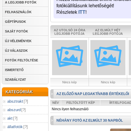
A LEGJOBB FOTÓK
fotókiállításunk lehetőségét!
Részletek
ITT
!
FELHASZNÁLÓK
GÉPTÍPUSOK
AZ UTOLSÓ 24 ÓRA
AZ ELMÚLT HÉT
SAJÁT FOTÓK
LEGJOBB FOTÓJA
LEGJOBB FOTÓJA
ÚJ VÉLEMÉNYEK
ÚJ VÁLASZOK
FOTÓK FELTÖLTÉSE
ISMERTETŐ
SZABÁLYZAT
Nincs kép
Nincs kép
KATEGÓRIÁK
AZ ELŐZŐ NAP LEGAKTÍVABB ÉRTÉKELŐI
absztrakt
[
?
]
NÉV
FELTÖLTÖTT KÉP
ÍRT/ELFOGA
Nincs ilyen felhasználó
abszurd
[
?
]
akt
[
?
]
NÉHÁNY FOTÓ AZ ELMÚLT 30 NAPBÓL
állatfotók
[
?
]