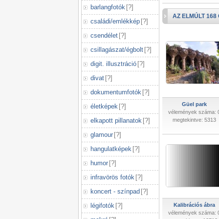
barlangfotók
[
?
]
AZ ELMÚLT 168
családi/emlékkép
[
?
]
csendélet
[
?
]
csillagászat/égbolt
[
?
]
digit. illusztráció
[
?
]
divat
[
?
]
dokumentumfotók
[
?
]
Güel park
életképek
[
?
]
vélemények száma: 
elkapott pillanatok
[
?
]
megtekintve: 5313
glamour
[
?
]
hangulatképek
[
?
]
humor
[
?
]
infravörös fotók
[
?
]
koncert - színpad
[
?
]
légifotók
[
?
]
Kalibrációs ábra
vélemények száma: 