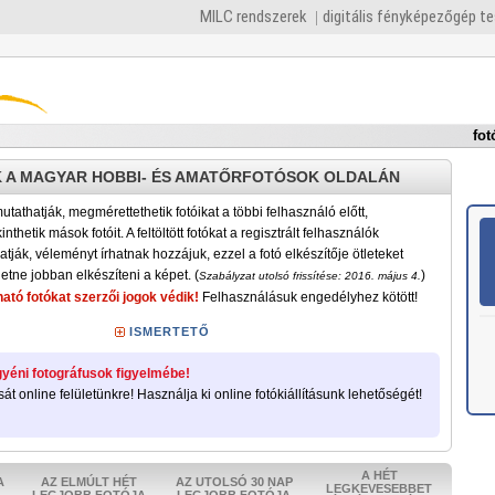
MILC rendszerek
digitális fényképezőgép t
fot
 A MAGYAR HOBBI- ÉS AMATŐRFOTÓSOK OLDALÁN
tathatják, megmérettethetik fotóikat a többi felhasználó előtt,
nthetik mások fotóit. A feltöltött fotókat a regisztrált felhasználók
atják, véleményt írhatnak hozzájuk, ezzel a fotó elkészítője ötleteket
etne jobban elkészíteni a képet. (
)
Szabályzat utolsó frissítése: 2016. május 4.
ató fotókat szerzői jogok védik!
Felhasználásuk engedélyhez kötött!
ISMERTETŐ
yéni fotográfusok figyelmébe!
sát online felületünkre! Használja ki online fotókiállításunk lehetőségét!
A HÉT
A
AZ ELMÚLT HÉT
AZ UTOLSÓ 30 NAP
LEGKEVESEBBET