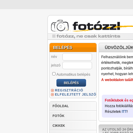
BELÉPÉS
ÜDVÖZÖLJÜK
név
Felhasználóink bemu
értékelhetik, megteki
jelszó
pontozhatják, bírálh
nyerhet, hogyan leh
Automatikus belépés
A weboldalon találh
REGISZTRÁCIÓ
ELFELEJTETT JELSZÓ
Fotóklubok és eg
Hozza fotókiállítá
FŐOLDAL
Részletek
ITT
!
FOTÓK
CIKKEK
AZ UTOLSÓ 24 ÓR