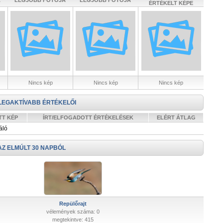
A
LEGJOBB FOTÓJA
LEGJOBB FOTÓJA
ÉRTÉKELT KÉPE
Nincs kép
Nincs kép
Nincs kép
LEGAKTÍVABB ÉRTÉKELŐI
TT KÉP
ÍRT/ELFOGADOTT ÉRTÉKELÉSEK
ELÉRT ÁTLAG
áló
AZ ELMÚLT 30 NAPBÓL
Repülőrajt
vélemények száma: 0
megtekintve: 415