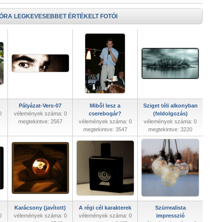
 ÓRA LEGKEVESEBBET ÉRTÉKELT FOTÓI
Pályázat-Vers-07
Miből lesz a
Sziget téli alkonyban
0
vélemények száma: 0
cserebogár?
(feldolgozás)
megtekintve: 2567
vélemények száma: 0
vélemények száma: 0
megtekintve: 3547
megtekintve: 3220
Karácsony (javított)
A régi cél karakterek
Szürrealista
0
vélemények száma: 0
vélemények száma: 0
impresszió