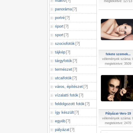
makró
[
?
]
megtekintve: 12713
panoráma
[
?
]
portré
[
?
]
riport
[
?
]
sport
[
?
]
szociofotók
[
?
]
tájkép
[
?
]
fekete szemek...
vélemények száma: 
tárgyfotók
[
?
]
megtekintve: 3509
természet
[
?
]
utcaifotók
[
?
]
város, építészet
[
?
]
vízalatti fotók
[
?
]
feldolgozott fotók
[
?
]
így készült
[
?
]
Pályázat-Vers-19
vélemények száma: 
egyéb
[
?
]
megtekintve: 2470
pályázat
[
?
]