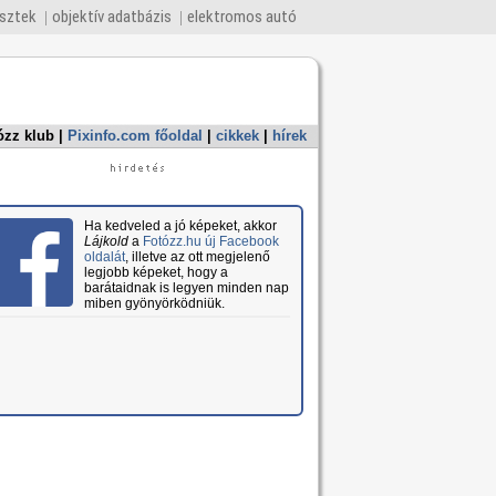
esztek
objektív adatbázis
elektromos autó
ózz klub
|
Pixinfo.com főoldal
|
cikkek
|
hírek
Ha kedveled a jó képeket, akkor
Lájkold
a
Fotózz.hu új Facebook
oldalát
, illetve az ott megjelenő
legjobb képeket, hogy a
barátaidnak is legyen minden nap
miben gyönyörködniük.