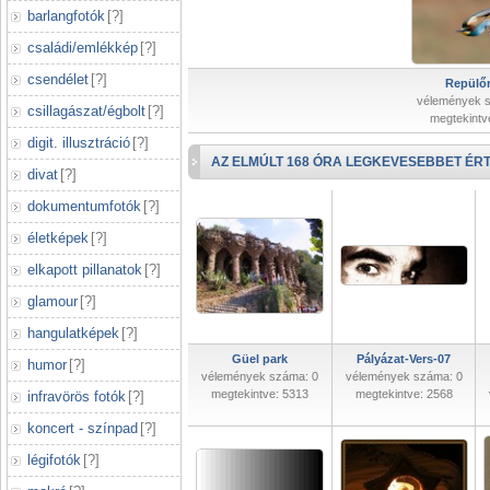
barlangfotók
[
?
]
családi/emlékkép
[
?
]
csendélet
[
?
]
Repülőr
vélemények 
csillagászat/égbolt
[
?
]
megtekintv
digit. illusztráció
[
?
]
AZ ELMÚLT 168 ÓRA LEGKEVESEBBET ÉRT
divat
[
?
]
dokumentumfotók
[
?
]
életképek
[
?
]
elkapott pillanatok
[
?
]
glamour
[
?
]
hangulatképek
[
?
]
Güel park
Pályázat-Vers-07
humor
[
?
]
vélemények száma: 0
vélemények száma: 0
megtekintve: 5313
megtekintve: 2568
infravörös fotók
[
?
]
koncert - színpad
[
?
]
légifotók
[
?
]