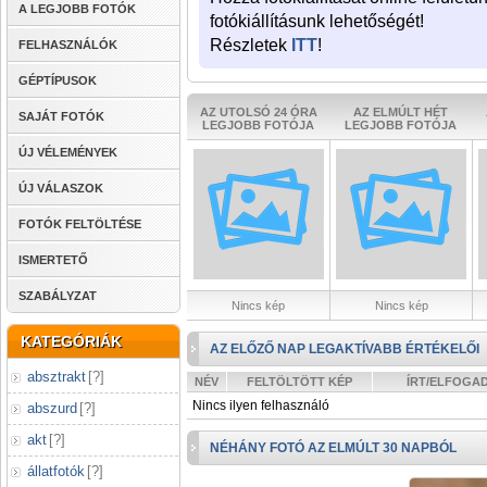
A LEGJOBB FOTÓK
fotókiállításunk lehetőségét!
Részletek
ITT
!
FELHASZNÁLÓK
GÉPTÍPUSOK
AZ UTOLSÓ 24 ÓRA
AZ ELMÚLT HÉT
SAJÁT FOTÓK
LEGJOBB FOTÓJA
LEGJOBB FOTÓJA
ÚJ VÉLEMÉNYEK
ÚJ VÁLASZOK
FOTÓK FELTÖLTÉSE
ISMERTETŐ
SZABÁLYZAT
Nincs kép
Nincs kép
KATEGÓRIÁK
AZ ELŐZŐ NAP LEGAKTÍVABB ÉRTÉKELŐI
absztrakt
[
?
]
NÉV
FELTÖLTÖTT KÉP
ÍRT/ELFOGA
Nincs ilyen felhasználó
abszurd
[
?
]
akt
[
?
]
NÉHÁNY FOTÓ AZ ELMÚLT 30 NAPBÓL
állatfotók
[
?
]