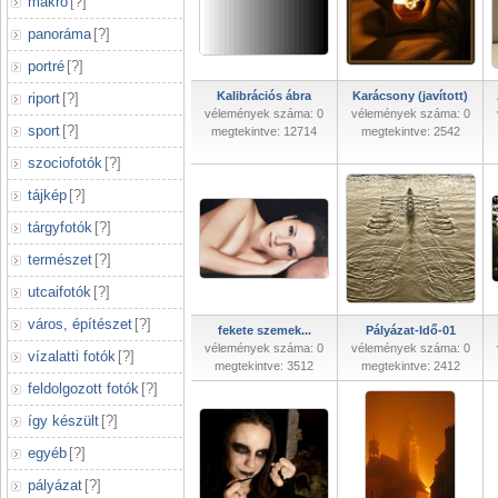
makró
[
?
]
panoráma
[
?
]
portré
[
?
]
Kalibrációs ábra
Karácsony (javított)
riport
[
?
]
vélemények száma: 0
vélemények száma: 0
sport
[
?
]
megtekintve: 12714
megtekintve: 2542
szociofotók
[
?
]
tájkép
[
?
]
tárgyfotók
[
?
]
természet
[
?
]
utcaifotók
[
?
]
város, építészet
[
?
]
fekete szemek...
Pályázat-Idő-01
vélemények száma: 0
vélemények száma: 0
vízalatti fotók
[
?
]
megtekintve: 3512
megtekintve: 2412
feldolgozott fotók
[
?
]
így készült
[
?
]
egyéb
[
?
]
pályázat
[
?
]