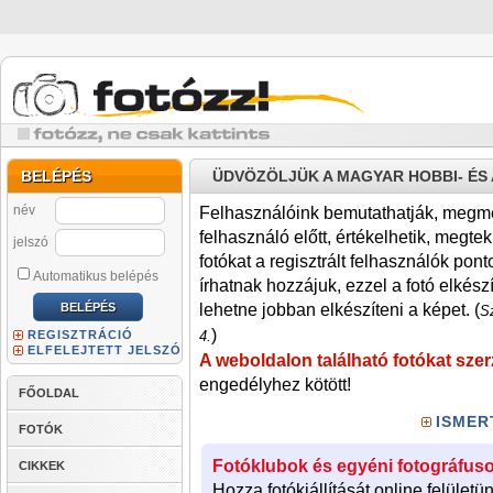
BELÉPÉS
ÜDVÖZÖLJÜK A MAGYAR HOBBI- É
név
Felhasználóink bemutathatják, megmére
felhasználó előtt, értékelhetik, megteki
jelszó
fotókat a regisztrált felhasználók pont
Automatikus belépés
írhatnak hozzájuk, ezzel a fotó elkész
lehetne jobban elkészíteni a képet. (
Sz
)
REGISZTRÁCIÓ
4.
ELFELEJTETT JELSZÓ
A weboldalon található fotókat szer
engedélyhez kötött!
FŐOLDAL
ISMER
FOTÓK
Fotóklubok és egyéni fotográfuso
CIKKEK
Hozza fotókiállítását online felületü