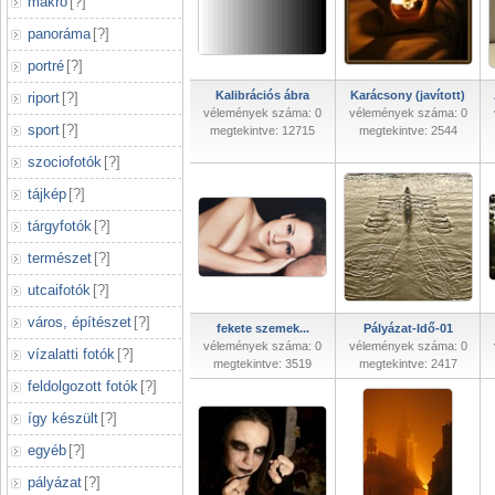
makró
[
?
]
panoráma
[
?
]
portré
[
?
]
Kalibrációs ábra
Karácsony (javított)
riport
[
?
]
vélemények száma: 0
vélemények száma: 0
sport
[
?
]
megtekintve: 12715
megtekintve: 2544
szociofotók
[
?
]
tájkép
[
?
]
tárgyfotók
[
?
]
természet
[
?
]
utcaifotók
[
?
]
város, építészet
[
?
]
fekete szemek...
Pályázat-Idő-01
vélemények száma: 0
vélemények száma: 0
vízalatti fotók
[
?
]
megtekintve: 3519
megtekintve: 2417
feldolgozott fotók
[
?
]
így készült
[
?
]
egyéb
[
?
]
pályázat
[
?
]