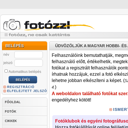
BELÉPÉS
ÜDVÖZÖLJÜK A MAGYAR HOBBI- É
név
Felhasználóink bemutathatják, megmére
felhasználó előtt, értékelhetik, megteki
jelszó
fotókat a regisztrált felhasználók pont
Automatikus belépés
írhatnak hozzájuk, ezzel a fotó elkész
lehetne jobban elkészíteni a képet. (
Sz
)
REGISZTRÁCIÓ
4.
ELFELEJTETT JELSZÓ
A weboldalon található fotókat szer
engedélyhez kötött!
FŐOLDAL
ISMER
FOTÓK
Fotóklubok és egyéni fotográfuso
CIKKEK
Hozza fotókiállítását online felületü