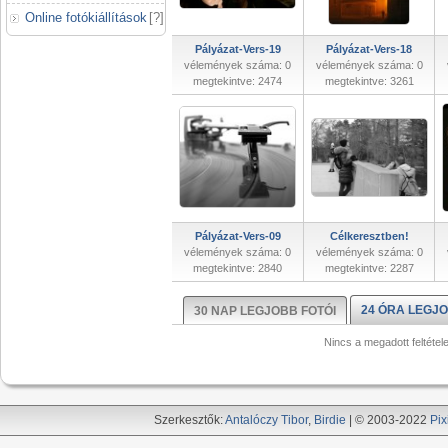
Online fotókiállítások
[
?
]
Pályázat-Vers-19
Pályázat-Vers-18
vélemények száma: 0
vélemények száma: 0
megtekintve: 2474
megtekintve: 3261
Pályázat-Vers-09
Célkeresztben!
vélemények száma: 0
vélemények száma: 0
megtekintve: 2840
megtekintve: 2287
24 ÓRA LEGJO
30 NAP LEGJOBB FOTÓI
Nincs a megadott feltétel
Szerkesztők:
Antalóczy Tibor
,
Birdie
| © 2003-2022
Pix