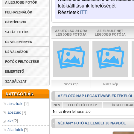
A LEGJOBB FOTÓK
fotókiállításunk lehetőségét!
Részletek
ITT
!
FELHASZNÁLÓK
GÉPTÍPUSOK
AZ UTOLSÓ 24 ÓRA
AZ ELMÚLT HÉT
SAJÁT FOTÓK
LEGJOBB FOTÓJA
LEGJOBB FOTÓJA
ÚJ VÉLEMÉNYEK
ÚJ VÁLASZOK
FOTÓK FELTÖLTÉSE
ISMERTETŐ
SZABÁLYZAT
Nincs kép
Nincs kép
KATEGÓRIÁK
AZ ELŐZŐ NAP LEGAKTÍVABB ÉRTÉKELŐI
absztrakt
[
?
]
NÉV
FELTÖLTÖTT KÉP
ÍRT/ELFOGA
Nincs ilyen felhasználó
abszurd
[
?
]
akt
[
?
]
NÉHÁNY FOTÓ AZ ELMÚLT 30 NAPBÓL
állatfotók
[
?
]