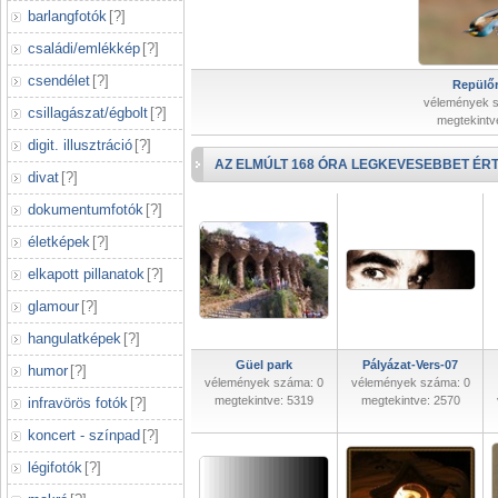
barlangfotók
[
?
]
családi/emlékkép
[
?
]
csendélet
[
?
]
Repülőr
vélemények 
csillagászat/égbolt
[
?
]
megtekintv
digit. illusztráció
[
?
]
AZ ELMÚLT 168 ÓRA LEGKEVESEBBET ÉRT
divat
[
?
]
dokumentumfotók
[
?
]
életképek
[
?
]
elkapott pillanatok
[
?
]
glamour
[
?
]
hangulatképek
[
?
]
Güel park
Pályázat-Vers-07
humor
[
?
]
vélemények száma: 0
vélemények száma: 0
megtekintve: 5319
megtekintve: 2570
infravörös fotók
[
?
]
koncert - színpad
[
?
]
légifotók
[
?
]