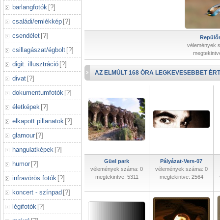
barlangfotók
[
?
]
családi/emlékkép
[
?
]
csendélet
[
?
]
Repülőr
vélemények 
csillagászat/égbolt
[
?
]
megtekintv
digit. illusztráció
[
?
]
AZ ELMÚLT 168 ÓRA LEGKEVESEBBET ÉRT
divat
[
?
]
dokumentumfotók
[
?
]
életképek
[
?
]
elkapott pillanatok
[
?
]
glamour
[
?
]
hangulatképek
[
?
]
Güel park
Pályázat-Vers-07
humor
[
?
]
vélemények száma: 0
vélemények száma: 0
megtekintve: 5311
megtekintve: 2564
infravörös fotók
[
?
]
koncert - színpad
[
?
]
légifotók
[
?
]