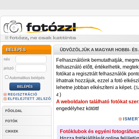
BELÉPÉS
ÜDVÖZÖLJÜK A MAGYAR HOBBI- É
név
Felhasználóink bemutathatják, megmére
felhasználó előtt, értékelhetik, megteki
jelszó
fotókat a regisztrált felhasználók pont
Automatikus belépés
írhatnak hozzájuk, ezzel a fotó elkész
lehetne jobban elkészíteni a képet. (
Sz
)
REGISZTRÁCIÓ
4.
ELFELEJTETT JELSZÓ
A weboldalon található fotókat szer
engedélyhez kötött!
FŐOLDAL
ISMER
FOTÓK
Fotóklubok és egyéni fotográfuso
CIKKEK
Hozza fotókiállítását online felületü