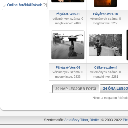
Online fotókiállítások
[
?
]
Pályázat-Vers-19
Pályázat-Vers-18
vélemények száma: 0
vélemények száma: 0
megtekintve: 2469
megtekintve: 3256
Pályázat-Vers-09
Célkeresztben!
vélemények száma: 0
vélemények száma: 0
megtekintve: 2833
megtekintve: 2281
24 ÓRA LEGJO
30 NAP LEGJOBB FOTÓI
Nincs a megadott feltétel
Szerkesztők:
Antalóczy Tibor
,
Birdie
| © 2003-2022
Pix