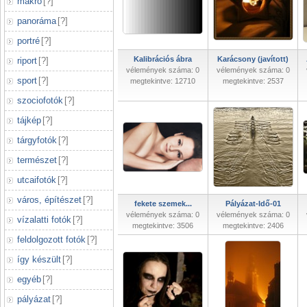
makró
[
?
]
panoráma
[
?
]
portré
[
?
]
Kalibrációs ábra
Karácsony (javított)
riport
[
?
]
vélemények száma: 0
vélemények száma: 0
sport
[
?
]
megtekintve: 12710
megtekintve: 2537
szociofotók
[
?
]
tájkép
[
?
]
tárgyfotók
[
?
]
természet
[
?
]
utcaifotók
[
?
]
város, építészet
[
?
]
fekete szemek...
Pályázat-Idő-01
vélemények száma: 0
vélemények száma: 0
vízalatti fotók
[
?
]
megtekintve: 3506
megtekintve: 2406
feldolgozott fotók
[
?
]
így készült
[
?
]
egyéb
[
?
]
pályázat
[
?
]