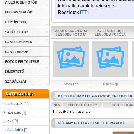
A LEGJOBB FOTÓK
fotókiállításunk lehetőségét!
Részletek
ITT
!
FELHASZNÁLÓK
GÉPTÍPUSOK
AZ UTOLSÓ 24 ÓRA
AZ ELMÚLT HÉT
SAJÁT FOTÓK
LEGJOBB FOTÓJA
LEGJOBB FOTÓJA
ÚJ VÉLEMÉNYEK
ÚJ VÁLASZOK
FOTÓK FELTÖLTÉSE
ISMERTETŐ
SZABÁLYZAT
Nincs kép
Nincs kép
KATEGÓRIÁK
AZ ELŐZŐ NAP LEGAKTÍVABB ÉRTÉKELŐI
absztrakt
[
?
]
NÉV
FELTÖLTÖTT KÉP
ÍRT/ELFOGA
Nincs ilyen felhasználó
abszurd
[
?
]
akt
[
?
]
NÉHÁNY FOTÓ AZ ELMÚLT 30 NAPBÓL
állatfotók
[
?
]