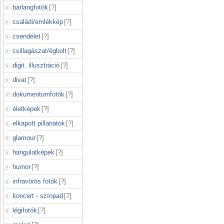
barlangfotók
[
?
]
családi/emlékkép
[
?
]
csendélet
[
?
]
csillagászat/égbolt
[
?
]
digit. illusztráció
[
?
]
divat
[
?
]
dokumentumfotók
[
?
]
életképek
[
?
]
elkapott pillanatok
[
?
]
glamour
[
?
]
hangulatképek
[
?
]
humor
[
?
]
infravörös fotók
[
?
]
koncert - színpad
[
?
]
légifotók
[
?
]