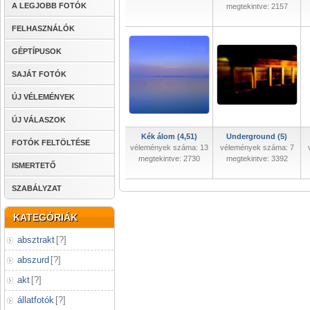
A LEGJOBB FOTÓK
megtekintve: 2157
FELHASZNÁLÓK
GÉPTÍPUSOK
SAJÁT FOTÓK
ÚJ VÉLEMÉNYEK
ÚJ VÁLASZOK
Kék álom (4,51)
Underground (5)
FOTÓK FELTÖLTÉSE
vélemények száma: 13
vélemények száma: 7
megtekintve: 2730
megtekintve: 3392
ISMERTETŐ
SZABÁLYZAT
KATEGÓRIÁK
absztrakt
[
?
]
abszurd
[
?
]
akt
[
?
]
állatfotók
[
?
]