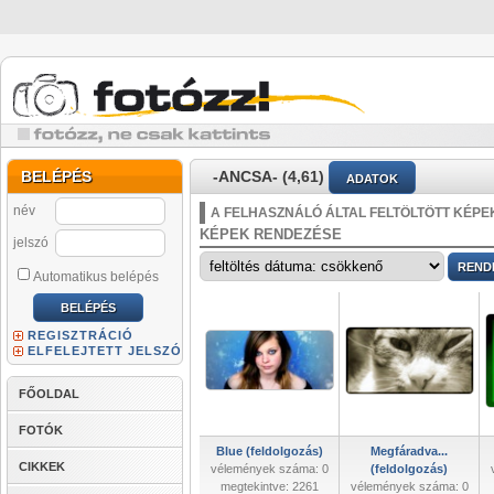
BELÉPÉS
-ANCSA- (4,61)
ADATOK
név
A FELHASZNÁLÓ ÁLTAL FELTÖLTÖTT KÉPE
KÉPEK RENDEZÉSE
jelszó
Automatikus belépés
REGISZTRÁCIÓ
ELFELEJTETT JELSZÓ
FŐOLDAL
FOTÓK
Blue (feldolgozás)
Megfáradva...
CIKKEK
vélemények száma: 0
(feldolgozás)
megtekintve: 2261
vélemények száma: 0