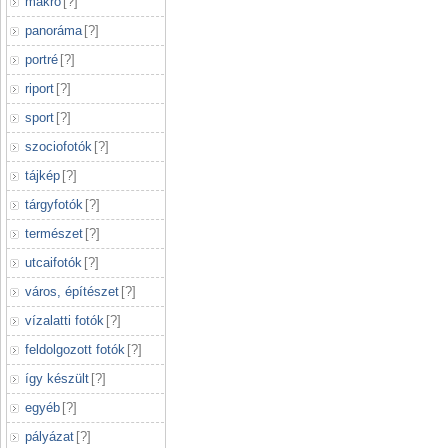
makró
[
?
]
panoráma
[
?
]
portré
[
?
]
riport
[
?
]
sport
[
?
]
szociofotók
[
?
]
tájkép
[
?
]
tárgyfotók
[
?
]
természet
[
?
]
utcaifotók
[
?
]
város, építészet
[
?
]
vízalatti fotók
[
?
]
feldolgozott fotók
[
?
]
így készült
[
?
]
egyéb
[
?
]
pályázat
[
?
]