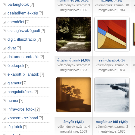
hullámhegyek (4,66)
szögek (4,98)
barlangfotók
[
?
]
vélemények száma: 3
vélemények száma: 10
megtekintve: 1596
megtekintve: 1944
családi/emlékkép
[
?
]
csendélet
[
?
]
csillagászat/égbolt
[
?
]
digit. illusztráció
[
?
]
divat
[
?
]
dokumentumfotók
[
?
]
úttalan útjaink (4,98)
szín-darabok (5)
életképek
[
?
]
vélemények száma: 2
vélemények száma: 9
v
megtekintve: 1553
megtekintve: 1834
elkapott pillanatok
[
?
]
glamour
[
?
]
hangulatképek
[
?
]
humor
[
?
]
infravörös fotók
[
?
]
koncert - színpad
[
?
]
árnyék (4,61)
megállt az idő (4,99)
légifotók
[
?
]
vélemények száma: 4
vélemények száma: 3
megtekintve: 1569
megtekintve: 1676