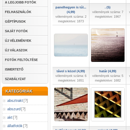
A LEGJOBB FOTÓK
panelhegyen is túl...
. (5)
FELHASZNÁLÓK
(4,99)
vélemények száma: 7
vélemények száma: 2
megtekintve: 1967
megtekintve: 1873
GÉPTÍPUSOK
SAJÁT FOTÓK
ÚJ VÉLEMÉNYEK
ÚJ VÁLASZOK
FOTÓK FELTÖLTÉSE
ISMERTETŐ
távol s közel (4,99)
határ (4,99)
vélemények száma: 6
vélemények száma: 5
SZABÁLYZAT
megtekintve: 1651
megtekintve: 1682
KATEGÓRIÁK
absztrakt
[
?
]
abszurd
[
?
]
akt
[
?
]
állatfotók
[
?
]