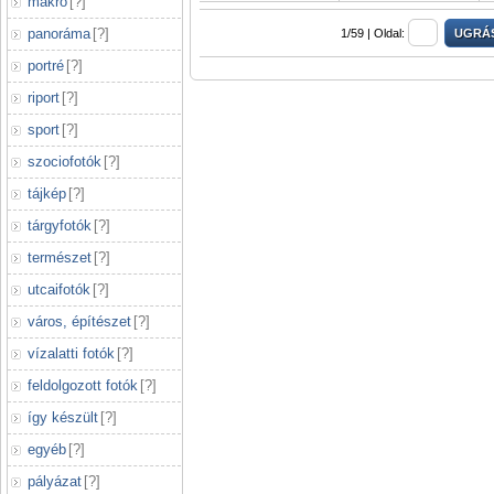
makró
[
?
]
panoráma
[
?
]
1/59 |
Oldal:
portré
[
?
]
riport
[
?
]
sport
[
?
]
szociofotók
[
?
]
tájkép
[
?
]
tárgyfotók
[
?
]
természet
[
?
]
utcaifotók
[
?
]
város, építészet
[
?
]
vízalatti fotók
[
?
]
feldolgozott fotók
[
?
]
így készült
[
?
]
egyéb
[
?
]
pályázat
[
?
]