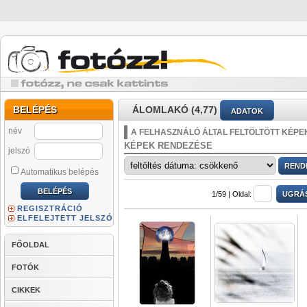
BELÉPÉS
ÁLOMLAKÓ (4,77)
ADATOK
név
A FELHASZNÁLÓ ÁLTAL FELTÖLTÖTT KÉPE
KÉPEK RENDEZÉSE
jelszó
Automatikus belépés
1/59 |
Oldal:
REGISZTRÁCIÓ
ELFELEJTETT JELSZÓ
FŐOLDAL
FOTÓK
CIKKEK