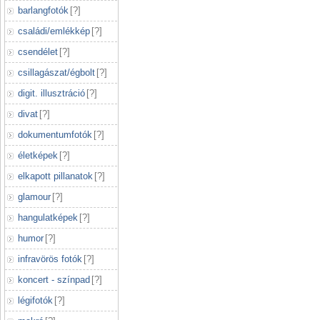
barlangfotók
[
?
]
családi/emlékkép
[
?
]
csendélet
[
?
]
csillagászat/égbolt
[
?
]
digit. illusztráció
[
?
]
divat
[
?
]
dokumentumfotók
[
?
]
életképek
[
?
]
elkapott pillanatok
[
?
]
glamour
[
?
]
hangulatképek
[
?
]
humor
[
?
]
infravörös fotók
[
?
]
koncert - színpad
[
?
]
légifotók
[
?
]