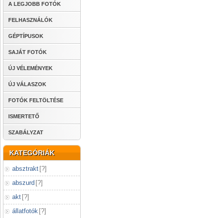
A LEGJOBB FOTÓK
FELHASZNÁLÓK
GÉPTÍPUSOK
SAJÁT FOTÓK
ÚJ VÉLEMÉNYEK
ÚJ VÁLASZOK
FOTÓK FELTÖLTÉSE
ISMERTETŐ
SZABÁLYZAT
KATEGÓRIÁK
absztrakt
[
?
]
abszurd
[
?
]
akt
[
?
]
állatfotók
[
?
]