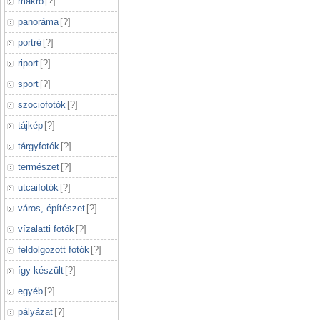
makró
[
?
]
panoráma
[
?
]
portré
[
?
]
riport
[
?
]
sport
[
?
]
szociofotók
[
?
]
tájkép
[
?
]
tárgyfotók
[
?
]
természet
[
?
]
utcaifotók
[
?
]
város, építészet
[
?
]
vízalatti fotók
[
?
]
feldolgozott fotók
[
?
]
így készült
[
?
]
egyéb
[
?
]
pályázat
[
?
]