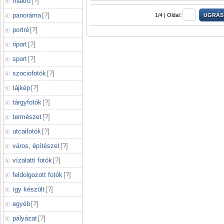
makró
[
?
]
panoráma
[
?
]
1/4 |
Oldal:
portré
[
?
]
riport
[
?
]
sport
[
?
]
szociofotók
[
?
]
tájkép
[
?
]
tárgyfotók
[
?
]
természet
[
?
]
utcaifotók
[
?
]
város, építészet
[
?
]
vízalatti fotók
[
?
]
feldolgozott fotók
[
?
]
így készült
[
?
]
egyéb
[
?
]
pályázat
[
?
]