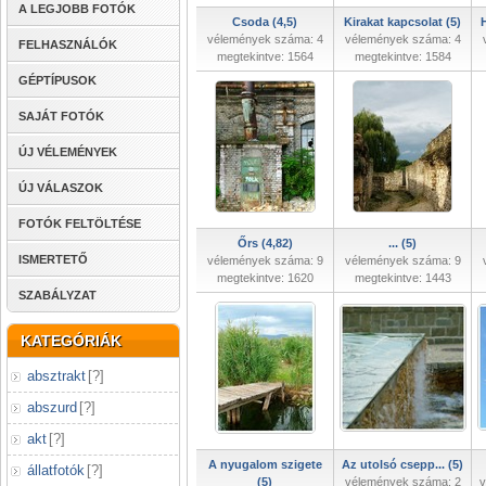
A LEGJOBB FOTÓK
Csoda (4,5)
Kirakat kapcsolat (5)
vélemények száma: 4
vélemények száma: 4
FELHASZNÁLÓK
megtekintve: 1564
megtekintve: 1584
GÉPTÍPUSOK
SAJÁT FOTÓK
ÚJ VÉLEMÉNYEK
ÚJ VÁLASZOK
FOTÓK FELTÖLTÉSE
Őrs (4,82)
... (5)
ISMERTETŐ
vélemények száma: 9
vélemények száma: 9
megtekintve: 1620
megtekintve: 1443
SZABÁLYZAT
KATEGÓRIÁK
absztrakt
[
?
]
abszurd
[
?
]
akt
[
?
]
A nyugalom szigete
Az utolsó csepp... (5)
állatfotók
[
?
]
(5)
vélemények száma: 2
v