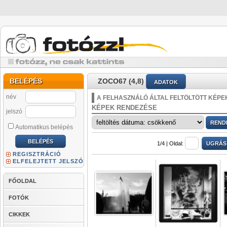
BELÉPÉS
ZOCO67 (4,8)
ADATOK
név
A FELHASZNÁLÓ ÁLTAL FELTÖLTÖTT KÉPE
KÉPEK RENDEZÉSE
jelszó
Automatikus belépés
1/4 |
Oldal:
REGISZTRÁCIÓ
ELFELEJTETT JELSZÓ
FŐOLDAL
FOTÓK
CIKKEK