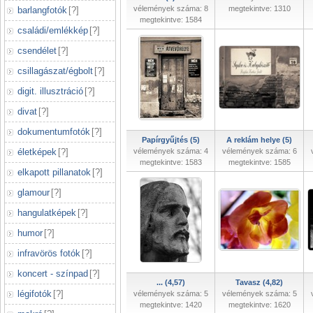
vélemények száma: 8
megtekintve: 1310
barlangfotók
[
?
]
megtekintve: 1584
családi/emlékkép
[
?
]
csendélet
[
?
]
csillagászat/égbolt
[
?
]
digit. illusztráció
[
?
]
divat
[
?
]
dokumentumfotók
[
?
]
Papírgyűjtés (5)
A reklám helye (5)
életképek
[
?
]
vélemények száma: 4
vélemények száma: 6
megtekintve: 1583
megtekintve: 1585
elkapott pillanatok
[
?
]
glamour
[
?
]
hangulatképek
[
?
]
humor
[
?
]
infravörös fotók
[
?
]
koncert - színpad
[
?
]
... (4,57)
Tavasz (4,82)
légifotók
[
?
]
vélemények száma: 5
vélemények száma: 5
megtekintve: 1420
megtekintve: 1620