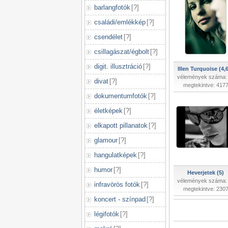
barlangfotók
[
?
]
családi/emlékkép
[
?
]
csendélet
[
?
]
csillagászat/égbolt
[
?
]
digit. illusztráció
[
?
]
Illen Turquoise (4,
vélemények száma:
divat
[
?
]
megtekintve: 417
dokumentumfotók
[
?
]
életképek
[
?
]
elkapott pillanatok
[
?
]
glamour
[
?
]
hangulatképek
[
?
]
humor
[
?
]
Heverjetek (5)
vélemények száma:
infravörös fotók
[
?
]
megtekintve: 230
koncert - színpad
[
?
]
légifotók
[
?
]