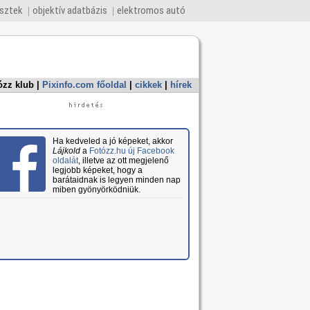
esztek
objektív adatbázis
elektromos autó
ózz klub
|
Pixinfo.com főoldal
|
cikkek
|
hírek
Ha kedveled a jó képeket, akkor
Lájkold
a
Fotózz.hu új Facebook
oldalát
, illetve az ott megjelenő
legjobb képeket, hogy a
barátaidnak is legyen minden nap
miben gyönyörködniük.