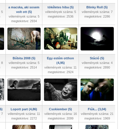
a macska, aki sosem
tökéletes hiba (5)
Blinky Roll (5)
 5
volt ott (5)
vélemények száma: 5
vélemények száma: 7
6
vélemények száma: 5
megtekintve: 2536
megtekintve: 2286
megtekintve: 2934
Bóbita 2008 (5)
Egy estém otthon
Stáció (5)
 8
vélemények száma: 5
(4,95)
vélemények száma: 4
8
megtekintve: 2514
vélemények száma: 11
megtekintve: 2890
megtekintve: 2924
5)
Lopott part (4,86)
Csokiember (5)
Fiúk... (3,04)
 7
vélemények száma: 11
vélemények száma: 16
vélemények száma: 21
7
megtekintve: 2272
megtekintve: 2099
megtekintve: 1969