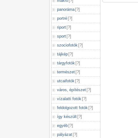
makró
[
?
]
panoráma
[
?
]
portré
[
?
]
riport
[
?
]
sport
[
?
]
szociofotók
[
?
]
tájkép
[
?
]
tárgyfotók
[
?
]
természet
[
?
]
utcaifotók
[
?
]
város, építészet
[
?
]
vízalatti fotók
[
?
]
feldolgozott fotók
[
?
]
így készült
[
?
]
egyéb
[
?
]
pályázat
[
?
]