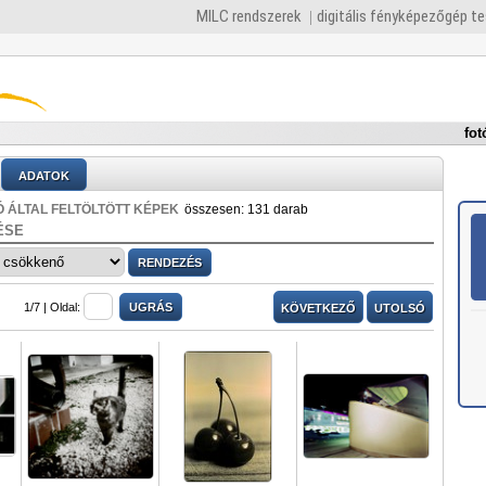
MILC rendszerek
digitális fényképezőgép t
fot
ADATOK
 ÁLTAL FELTÖLTÖTT KÉPEK
összesen: 131 darab
ÉSE
1/7 |
Oldal:
KÖVETKEZŐ
UTOLSÓ