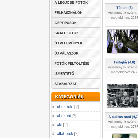
A LEGJOBB FOTÓK
Téltest (5)
FELHASZNÁLÓK
vélemények száma:
megtekintve: 223
GÉPTÍPUSOK
SAJÁT FOTÓK
ÚJ VÉLEMÉNYEK
ÚJ VÁLASZOK
Fullajtár (4,8)
FOTÓK FELTÖLTÉSE
vélemények száma:
megtekintve: 245
ISMERTETŐ
SZABÁLYZAT
KATEGÓRIÁK
absztrakt
[
?
]
abszurd
[
?
]
A cukros néni (4,7
vélemények száma:
akt
[
?
]
megtekintve: 273
állatfotók
[
?
]