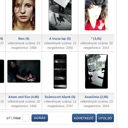
69)
Illen (5)
A tiszta lap (5)
* (3,41)
 37
vélemények száma: 23
vélemények száma: 12
vélemények száma: 33
7
megtekintve: 2458
megtekintve: 2350
megtekintve: 2153
Adam and Eve (4,96)
Számozott képek (5)
Anatómia (2,95)
 10
vélemények száma: 10
vélemények száma: 12
vélemények száma: 13
7
megtekintve: 2342
megtekintve: 2767
megtekintve: 2504
1/7 |
Oldal:
KÖVETKEZŐ
UTOLSÓ