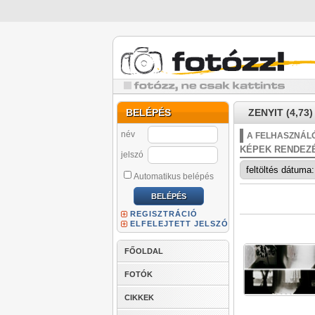
BELÉPÉS
ZENYIT (4,73)
név
A FELHASZNÁLÓ
KÉPEK RENDEZ
jelszó
Automatikus belépés
REGISZTRÁCIÓ
ELFELEJTETT JELSZÓ
FŐOLDAL
FOTÓK
CIKKEK