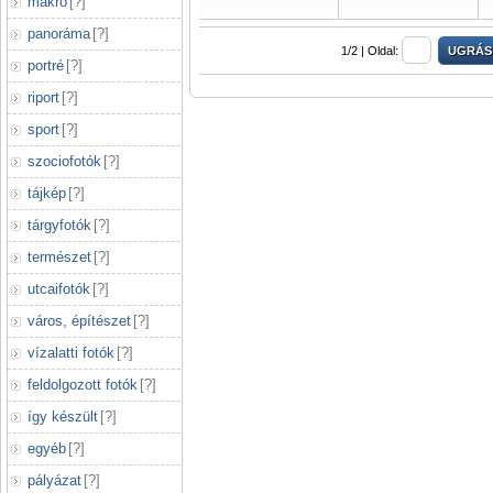
makró
[
?
]
panoráma
[
?
]
1/2 |
Oldal:
portré
[
?
]
riport
[
?
]
sport
[
?
]
szociofotók
[
?
]
tájkép
[
?
]
tárgyfotók
[
?
]
természet
[
?
]
utcaifotók
[
?
]
város, építészet
[
?
]
vízalatti fotók
[
?
]
feldolgozott fotók
[
?
]
így készült
[
?
]
egyéb
[
?
]
pályázat
[
?
]