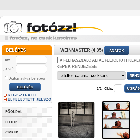
BELÉPÉS
WEINMASTER (4,85)
ADATOK
név
A FELHASZNÁLÓ ÁLTAL FELTÖLTÖTT KÉPE
KÉPEK RENDEZÉSE
jelszó
Automatikus belépés
1/2 |
Oldal:
REGISZTRÁCIÓ
ELFELEJTETT JELSZÓ
FŐOLDAL
FOTÓK
CIKKEK