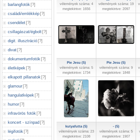
vélemények száma: 4
vélemények száma: 19
v
barlangfotók
[
?
]
megtekintve: 1656
megtekintve: 2097
családi/emlékkép
[
?
]
csendélet
[
?
]
csillagászat/égbolt
[
?
]
digit. illusztráció
[
?
]
divat
[
?
]
dokumentumfotók
[
?
]
Pie Jesu (5)
Pie Jesu (5)
életképek
[
?
]
vélemények száma: 5
vélemények száma: 9
v
megtekintve: 1734
megtekintve: 1848
elkapott pillanatok
[
?
]
glamour
[
?
]
hangulatképek
[
?
]
humor
[
?
]
infravörös fotók
[
?
]
koncert - színpad
[
?
]
kutyafutta (5)
- (5)
légifotók
[
?
]
vélemények száma: 23
vélemények száma: 5
megtekintve: 2108
megtekintve: 1907