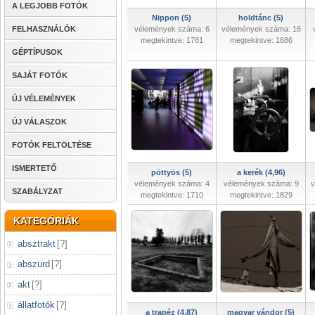
A LEGJOBB FOTÓK
Nippon (5)
holdtánc (5)
FELHASZNÁLÓK
vélemények száma: 6
vélemények száma: 16
megtekintve: 1781
megtekintve: 1686
GÉPTÍPUSOK
SAJÁT FOTÓK
ÚJ VÉLEMÉNYEK
ÚJ VÁLASZOK
FOTÓK FELTÖLTÉSE
ISMERTETŐ
pöttyös (5)
a kerék (4,96)
vélemények száma: 4
vélemények száma: 9
v
SZABÁLYZAT
megtekintve: 1710
megtekintve: 1829
KATEGÓRIÁK
absztrakt
[
?
]
abszurd
[
?
]
akt
[
?
]
állatfotók
[
?
]
a trapéz (4,87)
magyar vándor (5)