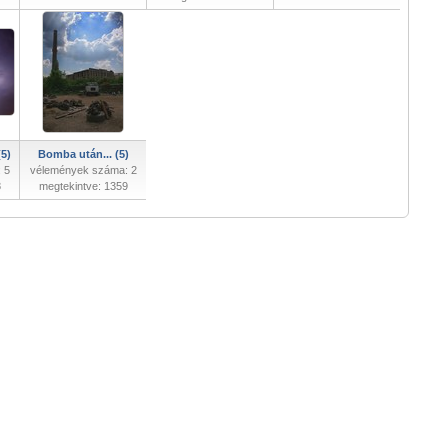
5)
Bomba után... (5)
 5
vélemények száma: 2
8
megtekintve: 1359