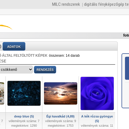
MILC rendszerek
digitális fényképezőgép t
fot
)
ADATOK
 ÁLTAL FELTÖLTÖTT KÉPEK
összesen: 14 darab
ÉSE
deep blue (5)
Égi kavalkád (4,89)
A kék rózsa gyöngye
 7
vélemények száma: 7
vélemények száma: 9
(5)
7
megtekintve: 1290
megtekintve: 1753
vélemények száma: 11