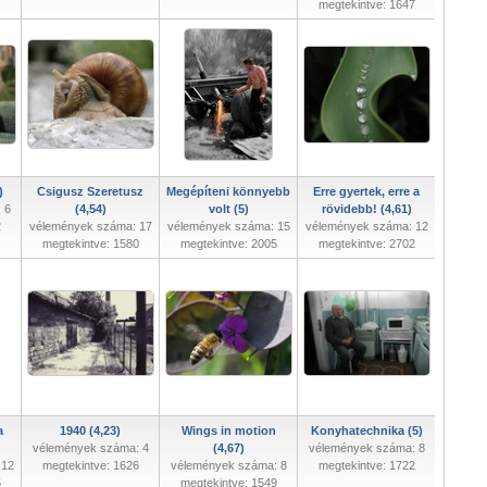
megtekintve: 1647
)
Csigusz Szeretusz
Megépíteni könnyebb
Erre gyertek, erre a
 6
(4,54)
volt (5)
rövidebb! (4,61)
2
vélemények száma: 17
vélemények száma: 15
vélemények száma: 12
megtekintve: 1580
megtekintve: 2005
megtekintve: 2702
a
1940 (4,23)
Wings in motion
Konyhatechnika (5)
vélemények száma: 4
(4,67)
vélemények száma: 8
 12
megtekintve: 1626
vélemények száma: 8
megtekintve: 1722
5
megtekintve: 1549