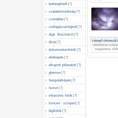
barlangfotók
[
?
]
családi/emlékkép
[
?
]
csendélet
[
?
]
csillagászat/égbolt
[
?
]
digit. illusztráció
[
?
]
Lebegő cérnaszál (
divat
[
?
]
vélemények száma:
megtekintve: 160
dokumentumfotók
[
?
]
életképek
[
?
]
elkapott pillanatok
[
?
]
glamour
[
?
]
hangulatképek
[
?
]
humor
[
?
]
infravörös fotók
[
?
]
koncert - színpad
[
?
]
légifotók
[
?
]