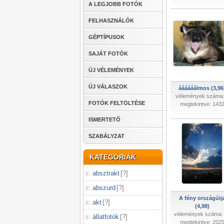
A LEGJOBB FOTÓK
FELHASZNÁLÓK
GÉPTÍPUSOK
SAJÁT FOTÓK
ÚJ VÉLEMÉNYEK
ÚJ VÁLASZOK
áááááálmos (3,96
vélemények száma:
FOTÓK FELTÖLTÉSE
megtekintve: 143
ISMERTETŐ
SZABÁLYZAT
KATEGÓRIÁK
absztrakt
[
?
]
abszurd
[
?
]
A fény országútj
akt
[
?
]
(4,98)
vélemények száma:
állatfotók
[
?
]
megtekintve: 202