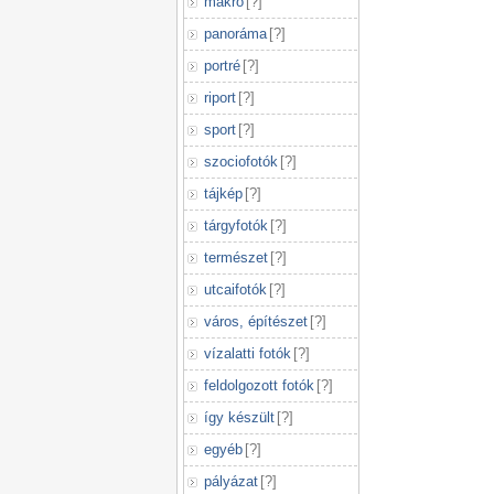
makró
[
?
]
panoráma
[
?
]
portré
[
?
]
riport
[
?
]
sport
[
?
]
szociofotók
[
?
]
tájkép
[
?
]
tárgyfotók
[
?
]
természet
[
?
]
utcaifotók
[
?
]
város, építészet
[
?
]
vízalatti fotók
[
?
]
feldolgozott fotók
[
?
]
így készült
[
?
]
egyéb
[
?
]
pályázat
[
?
]