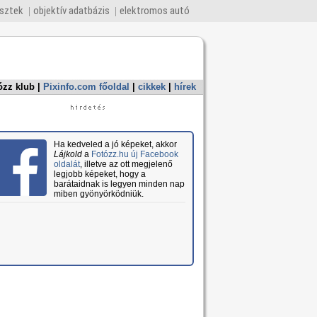
esztek
objektív adatbázis
elektromos autó
ózz klub
|
Pixinfo.com főoldal
|
cikkek
|
hírek
Ha kedveled a jó képeket, akkor
Lájkold
a
Fotózz.hu új Facebook
oldalát
, illetve az ott megjelenő
legjobb képeket, hogy a
barátaidnak is legyen minden nap
miben gyönyörködniük.