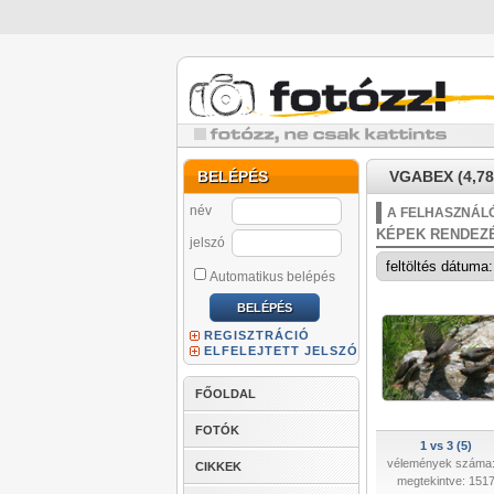
BELÉPÉS
VGABEX (4,78
név
A FELHASZNÁLÓ
KÉPEK RENDEZ
jelszó
Automatikus belépés
REGISZTRÁCIÓ
ELFELEJTETT JELSZÓ
FŐOLDAL
FOTÓK
1 vs 3 (5)
vélemények száma:
CIKKEK
megtekintve: 151