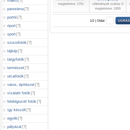
makró
[
?
]
megtekintve: 1751
vélemények száma: 0
panoráma
[
?
]
megtekintve: 1855
portré
[
?
]
1/2 |
Oldal:
riport
[
?
]
sport
[
?
]
szociofotók
[
?
]
tájkép
[
?
]
tárgyfotók
[
?
]
természet
[
?
]
utcaifotók
[
?
]
város, építészet
[
?
]
vízalatti fotók
[
?
]
feldolgozott fotók
[
?
]
így készült
[
?
]
egyéb
[
?
]
pályázat
[
?
]