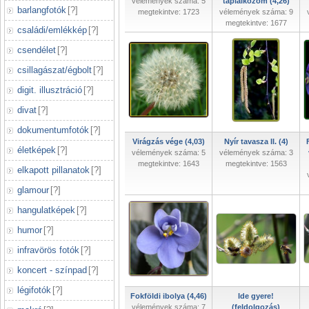
vélemények száma: 5
táplálkozom (4,26)
barlangfotók
[
?
]
megtekintve: 1723
vélemények száma: 9
megtekintve: 1677
családi/emlékkép
[
?
]
csendélet
[
?
]
csillagászat/égbolt
[
?
]
digit. illusztráció
[
?
]
divat
[
?
]
dokumentumfotók
[
?
]
Virágzás vége (4,03)
Nyír tavasza II. (4)
életképek
[
?
]
vélemények száma: 5
vélemények száma: 3
megtekintve: 1643
megtekintve: 1563
elkapott pillanatok
[
?
]
glamour
[
?
]
hangulatképek
[
?
]
humor
[
?
]
infravörös fotók
[
?
]
koncert - színpad
[
?
]
légifotók
[
?
]
Fokföldi ibolya (4,46)
Ide gyere!
vélemények száma: 7
(feldolgozás)