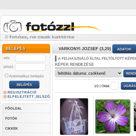
BELÉPÉS
VARKONYI JOZSEF (3,29)
ADATOK
név
A FELHASZNÁLÓ ÁLTAL FELTÖLTÖTT KÉPE
KÉPEK RENDEZÉSE
jelszó
Automatikus belépés
1/2 |
Oldal:
REGISZTRÁCIÓ
ELFELEJTETT JELSZÓ
FŐOLDAL
FOTÓK
CIKKEK