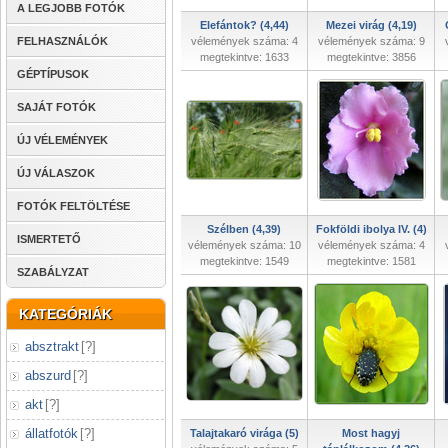
A LEGJOBB FOTÓK
Elefántok? (4,44)
Mezei virág (4,19)
FELHASZNÁLÓK
vélemények száma: 4
vélemények száma: 9
megtekintve: 1633
megtekintve: 3856
GÉPTÍPUSOK
SAJÁT FOTÓK
ÚJ VÉLEMÉNYEK
ÚJ VÁLASZOK
FOTÓK FELTÖLTÉSE
Szélben (4,39)
Fokföldi ibolya IV. (4)
ISMERTETŐ
vélemények száma: 10
vélemények száma: 4
megtekintve: 1549
megtekintve: 1581
SZABÁLYZAT
KATEGÓRIÁK
absztrakt
[
?
]
abszurd
[
?
]
akt
[
?
]
állatfotók
[
?
]
Talajtakaró virága (5)
Most hagyj