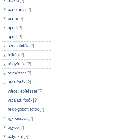
makró
[
?
]
panoráma
[
?
]
portré
[
?
]
riport
[
?
]
sport
[
?
]
szociofotók
[
?
]
tájkép
[
?
]
tárgyfotók
[
?
]
természet
[
?
]
utcaifotók
[
?
]
város, építészet
[
?
]
vízalatti fotók
[
?
]
feldolgozott fotók
[
?
]
így készült
[
?
]
egyéb
[
?
]
pályázat
[
?
]