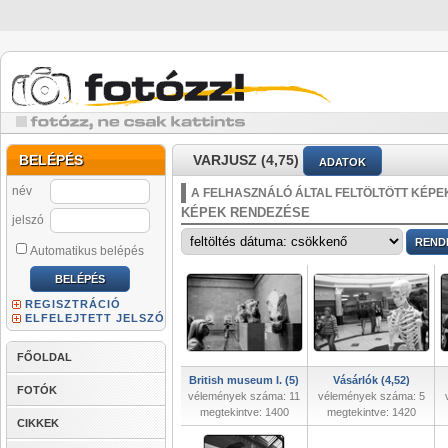
BELÉPÉS
VARJUSZ (4,75)
ADATOK
név
A FELHASZNÁLÓ ÁLTAL FELTÖLTÖTT KÉPE
KÉPEK RENDEZÉSE
jelszó
Automatikus belépés
REGISZTRÁCIÓ
ELFELEJTETT JELSZÓ
FŐOLDAL
British museum I. (5)
Vásárlók (4,52)
FOTÓK
vélemények száma: 11
vélemények száma: 5
megtekintve: 1400
megtekintve: 1420
CIKKEK