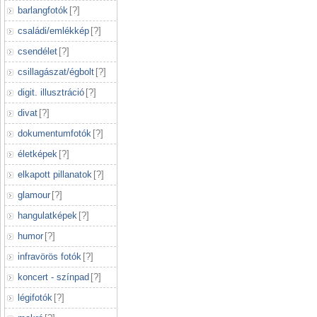
barlangfotók
[
?
]
családi/emlékkép
[
?
]
csendélet
[
?
]
csillagászat/égbolt
[
?
]
digit. illusztráció
[
?
]
divat
[
?
]
dokumentumfotók
[
?
]
életképek
[
?
]
elkapott pillanatok
[
?
]
glamour
[
?
]
hangulatképek
[
?
]
humor
[
?
]
infravörös fotók
[
?
]
koncert - színpad
[
?
]
légifotók
[
?
]