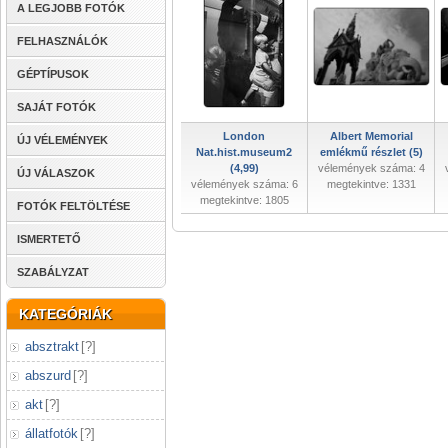
A LEGJOBB FOTÓK
FELHASZNÁLÓK
GÉPTÍPUSOK
SAJÁT FOTÓK
London
Albert Memorial
ÚJ VÉLEMÉNYEK
Nat.hist.museum2
emlékmű részlet (5)
(4,99)
vélemények száma: 4
ÚJ VÁLASZOK
vélemények száma: 6
megtekintve: 1331
megtekintve: 1805
FOTÓK FELTÖLTÉSE
ISMERTETŐ
SZABÁLYZAT
KATEGÓRIÁK
absztrakt
[
?
]
abszurd
[
?
]
akt
[
?
]
állatfotók
[
?
]