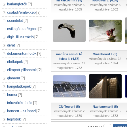
Mi karcol mit? (5)
Időtöltés 3. (4,86)
barlangfotók
[
?
]
vélemények száma: 6
vélemények száma: 6
megtekintve: 1655
megtekintve: 1662
családi/emlékkép
[
?
]
csendélet
[
?
]
csillagászat/égbolt
[
?
]
digit. illusztráció
[
?
]
divat
[
?
]
dokumentumfotók
[
?
]
madár a sarudi tó
Wakeboard I. (5)
felett II. (4,57)
vélemények száma: 14
életképek
[
?
]
vélemények száma: 11
megtekintve: 1824
megtekintve: 1782
elkapott pillanatok
[
?
]
glamour
[
?
]
hangulatképek
[
?
]
humor
[
?
]
infravörös fotók
[
?
]
CN-Tower I (5)
Naplemente II (5)
koncert - színpad
[
?
]
vélemények száma: 2
vélemények száma: 5
megtekintve: 1670
megtekintve: 1572
légifotók
[
?
]