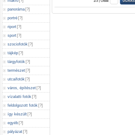
makró
[
?
]
1/3 |
Oldal:
panoráma
[
?
]
portré
[
?
]
riport
[
?
]
sport
[
?
]
szociofotók
[
?
]
tájkép
[
?
]
tárgyfotók
[
?
]
természet
[
?
]
utcaifotók
[
?
]
város, építészet
[
?
]
vízalatti fotók
[
?
]
feldolgozott fotók
[
?
]
így készült
[
?
]
egyéb
[
?
]
pályázat
[
?
]