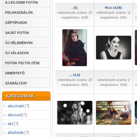
A LEGJOBB FOTÓK
. (5)
Rozi (4,96)
FELHASZNÁLÓK
vélemények száma: 10
vélemények száma: 11
megtekintve: 3295
megtekintve: 2451
v
GÉPTÍPUSOK
SAJÁT FOTÓK
ÚJ VÉLEMÉNYEK
ÚJ VÁLASZOK
FOTÓK FELTÖLTÉSE
ISMERTETŐ
... (4,9)
.
vélemények száma: 20
vélemények száma: 0
SZABÁLYZAT
megtekintve: 3841
megtekintve: 2402
v
KATEGÓRIÁK
absztrakt
[
?
]
abszurd
[
?
]
akt
[
?
]
állatfotók
[
?
]