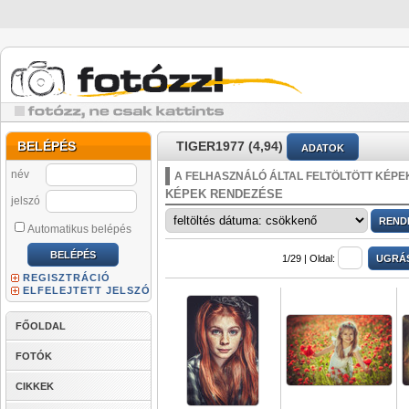
BELÉPÉS
TIGER1977 (4,94)
ADATOK
név
A FELHASZNÁLÓ ÁLTAL FELTÖLTÖTT KÉPE
KÉPEK RENDEZÉSE
jelszó
Automatikus belépés
1/29 |
Oldal:
REGISZTRÁCIÓ
ELFELEJTETT JELSZÓ
FŐOLDAL
FOTÓK
CIKKEK