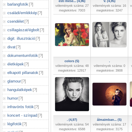
esti mese... (4,96)
V. (4,95)
barlangfotók
[
?
]
vélemények száma: 27
vélemények száma: 16
v
megtekintve: 7003
megtekintve: 3247
családi/emlékkép
[
?
]
csendélet
[
?
]
csillagászat/égbolt
[
?
]
digit. illusztráció
[
?
]
divat
[
?
]
dokumentumfotók
[
?
]
colors (5)
.
életképek
[
?
]
vélemények száma: 48
vélemények száma: 0
megtekintve: 12917
megtekintve: 3908
elkapott pillanatok
[
?
]
glamour
[
?
]
hangulatképek
[
?
]
humor
[
?
]
infravörös fotók
[
?
]
koncert - színpad
[
?
]
. (4,97)
álmaimban... (5)
légifotók
[
?
]
vélemények száma: 54
vélemények száma: 17
megtekintve: 6588
megtekintve: 3175