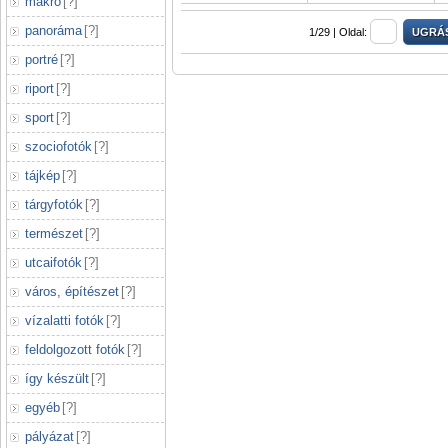
makró
[
?
]
panoráma
[
?
]
1/29 |
Oldal:
portré
[
?
]
riport
[
?
]
sport
[
?
]
szociofotók
[
?
]
tájkép
[
?
]
tárgyfotók
[
?
]
természet
[
?
]
utcaifotók
[
?
]
város, építészet
[
?
]
vízalatti fotók
[
?
]
feldolgozott fotók
[
?
]
így készült
[
?
]
egyéb
[
?
]
pályázat
[
?
]