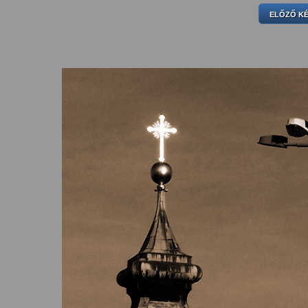
ELŐZŐ K