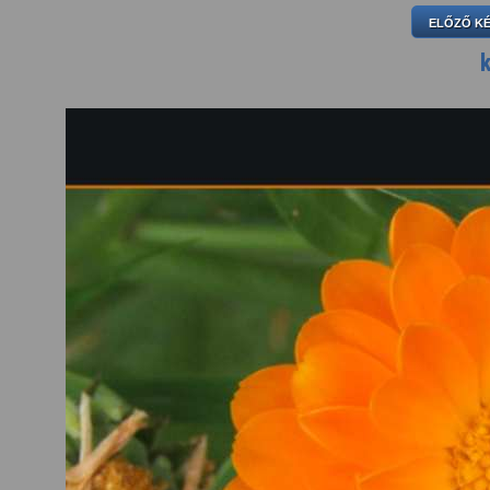
ELŐZŐ K