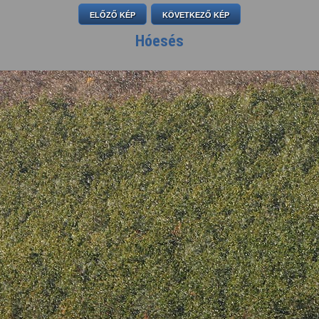
ELŐZŐ KÉP
KÖVETKEZŐ KÉP
Hóesés