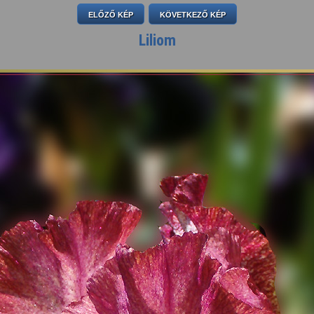
ELŐZŐ KÉP
KÖVETKEZŐ KÉP
Liliom