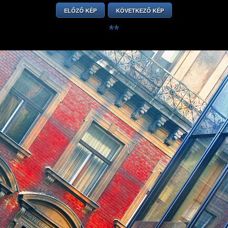
ELŐZŐ KÉP
KÖVETKEZŐ KÉP
**