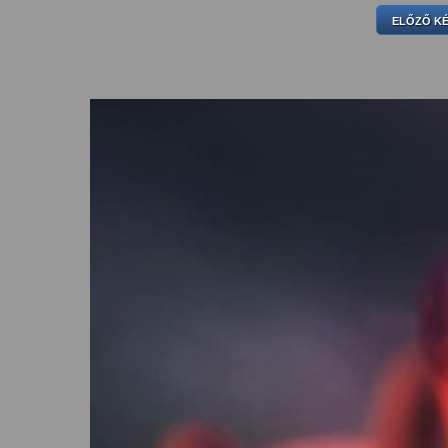
ELŐZŐ K