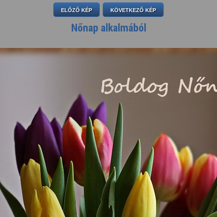
ELŐZŐ KÉP
KÖVETKEZŐ KÉP
Nőnap alkalmából