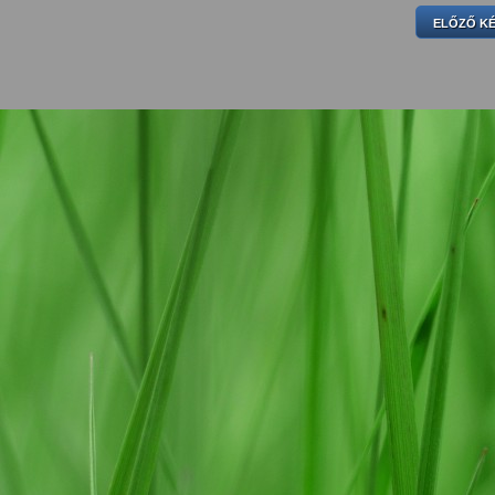
ELŐZŐ K