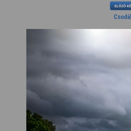
ELŐZŐ K
Csodá