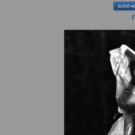
ELŐZŐ K