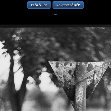
ELŐZŐ KÉP
KÖVETKEZŐ KÉP
~