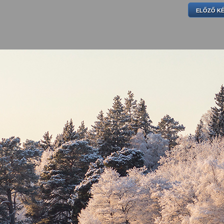
ELŐZŐ K