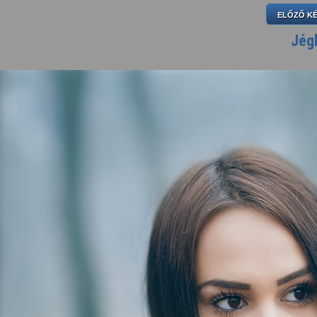
ELŐZŐ K
Jégb