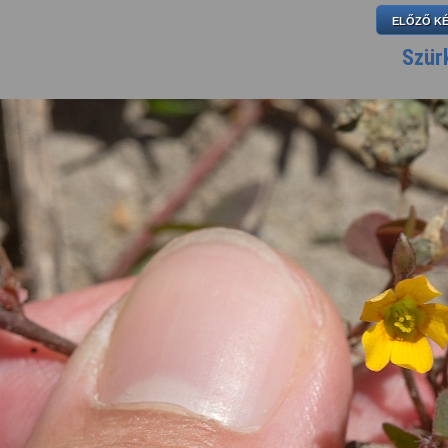
ELŐZŐ K
Szür