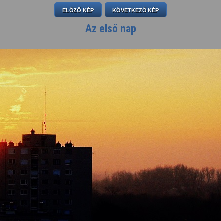
ELŐZŐ KÉP
KÖVETKEZŐ KÉP
Az első nap