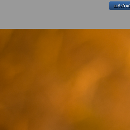
ELŐZŐ K