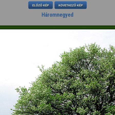
ELŐZŐ KÉP
KÖVETKEZŐ KÉP
Háromnegyed