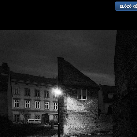
ELŐZŐ K