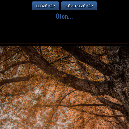
ELŐZŐ KÉP
KÖVETKEZŐ KÉP
Úton...