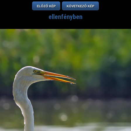
ELŐZŐ KÉP
KÖVETKEZŐ KÉP
ellenfényben