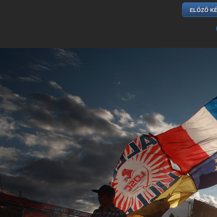
ELŐZŐ K