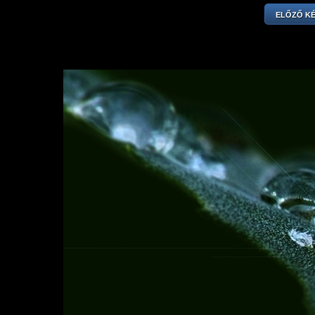
ELŐZŐ K