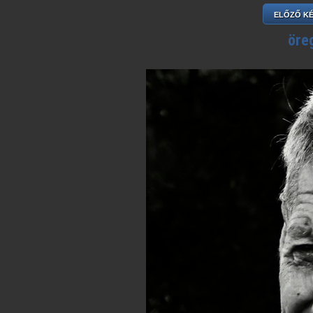
ELŐZŐ K
öre