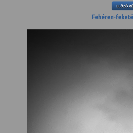
ELŐZŐ K
Fehéren-feketé