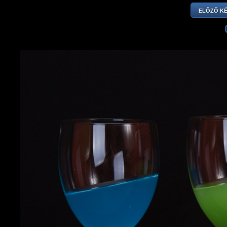
ELŐZŐ K