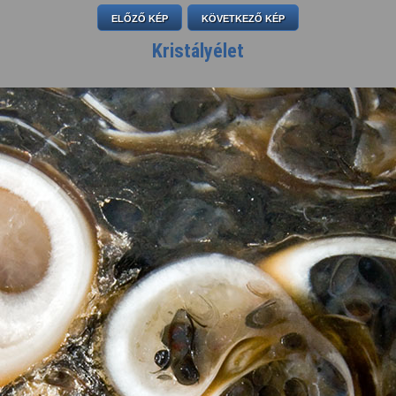
ELŐZŐ KÉP
KÖVETKEZŐ KÉP
Kristályélet