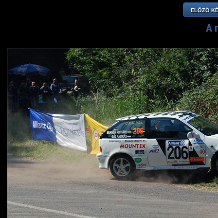
ELŐZŐ K
A 